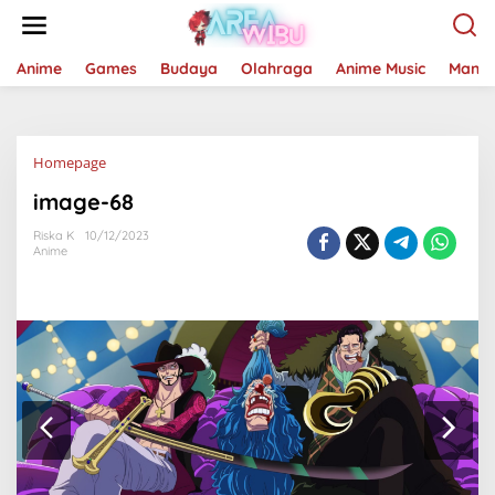
Lewati
ke
konten
Anime
Games
Budaya
Olahraga
Anime Music
Mang
Lampiran
Homepage
image-68
Riska K
10/12/2023
Anime