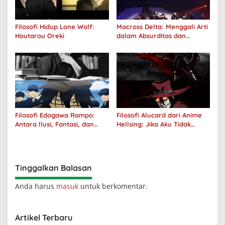
Filosofi Hidup Lone Wolf:
Macross Delta: Menggali Arti
Houtarou Oreki
dalam Absurditas dan
Tanggung Jawab
Filosofi Edogawa Rampo:
Filosofi Alucard dari Anime
Antara Ilusi, Fantasi, dan
Hellsing: Jika Aku Tidak
Realitas
Diterima oleh Dunia, Akan
Kuhancurkan Semuanya
Tinggalkan Balasan
Anda harus
masuk
untuk berkomentar.
Artikel Terbaru