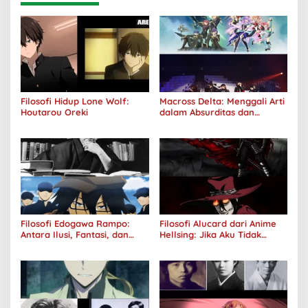
Filosofi Hidup Lone Wolf:
Macross Delta: Menggali Arti
Houtarou Oreki
dalam Absurditas dan
Tanggung Jawab
Filosofi Edogawa Rampo:
Filosofi Alucard dari Anime
Antara Ilusi, Fantasi, dan
Hellsing: Jika Aku Tidak
Realitas
Diterima oleh Dunia, Akan
Kuhancurkan Semuanya