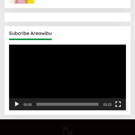
Subcribe Areawibu
Pemutar
Video
00:00
03:23