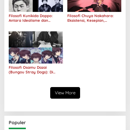
Filosofi Kunikida Doppo:
Filosofi Chuya Nakahara:
Antara Idealisme dan
Eksistensi, Kesepian,
Romantisme
Melankolis, dan Kerinduan
Filosofi Osamu Dazai
(Bungou Stray Dogs): Di
Balik Senyumnya, Jurang
Keabsurdan Menganga
View More
Populer