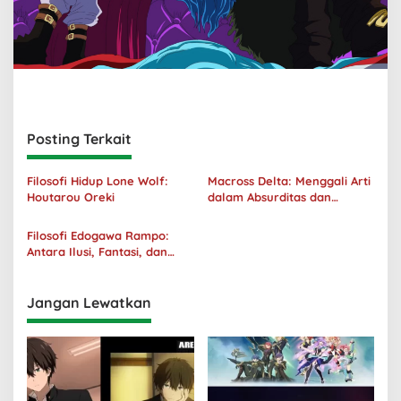
Posting Terkait
Filosofi Hidup Lone Wolf:
Macross Delta: Menggali Arti
Houtarou Oreki
dalam Absurditas dan
Tanggung Jawab
Filosofi Edogawa Rampo:
Antara Ilusi, Fantasi, dan
Realitas
Jangan Lewatkan