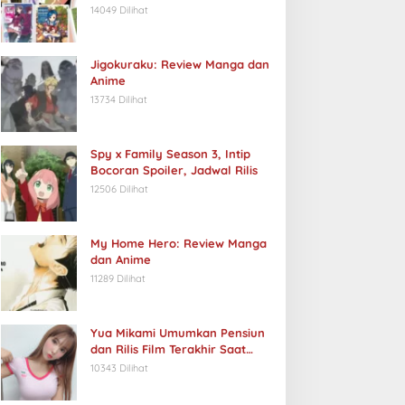
14049 Dilihat
Jigokuraku: Review Manga dan
Anime
13734 Dilihat
Spy x Family Season 3, Intip
Bocoran Spoiler, Jadwal Rilis
12506 Dilihat
My Home Hero: Review Manga
dan Anime
11289 Dilihat
Yua Mikami Umumkan Pensiun
dan Rilis Film Terakhir Saat
Ulang Tahun
10343 Dilihat