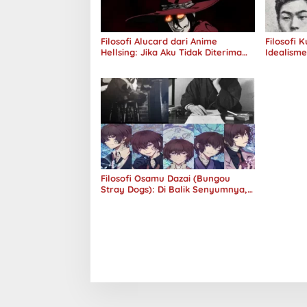
Filosofi Alucard dari Anime
Filosofi 
Hellsing: Jika Aku Tidak Diterima
Idealism
oleh Dunia, Akan Kuhancurkan
Semuanya
Filosofi Osamu Dazai (Bungou
Stray Dogs): Di Balik Senyumnya,
Jurang Keabsurdan Menganga