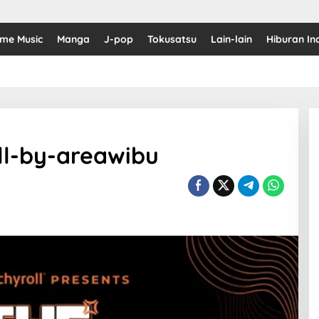
ime Music
Manga
J-pop
Tokusatsu
Lain-lain
Hiburan In
ll-by-areawibu