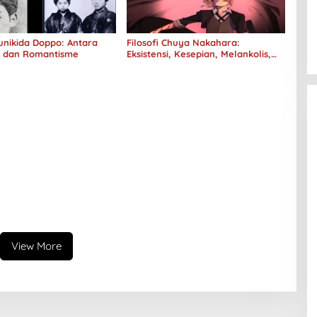
Kunikida Doppo: Antara
Filosofi Chuya Nakahara:
e dan Romantisme
Eksistensi, Kesepian, Melankolis,
dan Kerinduan
View More