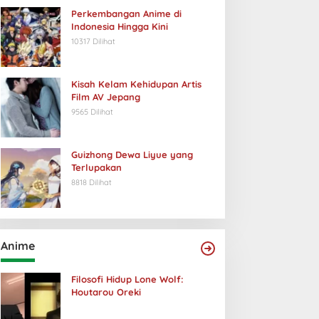
Perkembangan Anime di
Indonesia Hingga Kini
10317 Dilihat
Kisah Kelam Kehidupan Artis
Film AV Jepang
9565 Dilihat
Guizhong Dewa Liyue yang
Terlupakan
8818 Dilihat
Anime
Filosofi Hidup Lone Wolf:
Houtarou Oreki