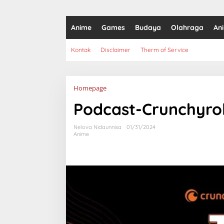
Anime
Games
Budaya
Olahraga
An
Kontak
Disclaimer
Therm of Service
Lampiran
Homepage
Podcast-Crunchyro
Nelova Nidaunnisa
01/31/2024
Anime