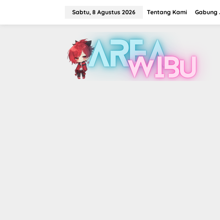
Lewati
ke
Sabtu, 8 Agustus 2026
Tentang Kami
Gabung J
konten
tutup