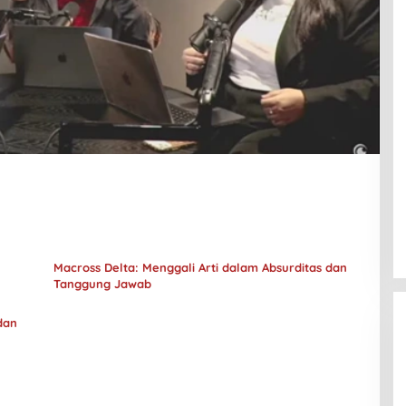
Macross Delta: Menggali Arti dalam Absurditas dan
Tanggung Jawab
dan