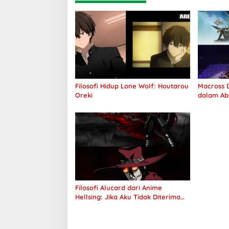
Filosofi Hidup Lone Wolf: Houtarou
Macross D
Oreki
dalam Ab
Jawab
Filosofi Alucard dari Anime
Hellsing: Jika Aku Tidak Diterima
oleh Dunia, Akan Kuhancurkan
Semuanya