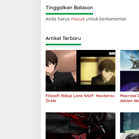
Tinggalkan Balasan
Anda harus
masuk
untuk berkomentar.
Artikel Terbaru
Filosofi Hidup Lone Wolf: Houtarou
Macross D
Oreki
dalam Ab
Jawab