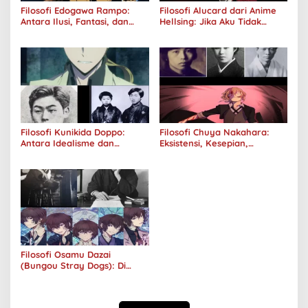
Filosofi Edogawa Rampo:
Filosofi Alucard dari Anime
Antara Ilusi, Fantasi, dan
Hellsing: Jika Aku Tidak
Realitas
Diterima oleh Dunia, Akan
Kuhancurkan Semuanya
Filosofi Kunikida Doppo:
Filosofi Chuya Nakahara:
Antara Idealisme dan
Eksistensi, Kesepian,
Romantisme
Melankolis, dan Kerinduan
Filosofi Osamu Dazai
(Bungou Stray Dogs): Di
Balik Senyumnya, Jurang
Keabsurdan Menganga