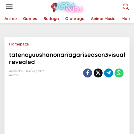
Lewati
ke
konten
Anime
Games
Budaya
Olahraga
Anime Music
Mang
Lampiran
Homepage
tatenoyuushanonariagariseason3visual
revealed
Areawibu
04/24/2023
Anime