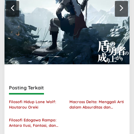
Posting Terkait
Filosofi Hidup Lone Wolf:
Macross Delta: Menggali Arti
Houtarou Oreki
dalam Absurditas dan
Tanggung Jawab
Filosofi Edogawa Rampo:
Antara Ilusi, Fantasi, dan
Realitas