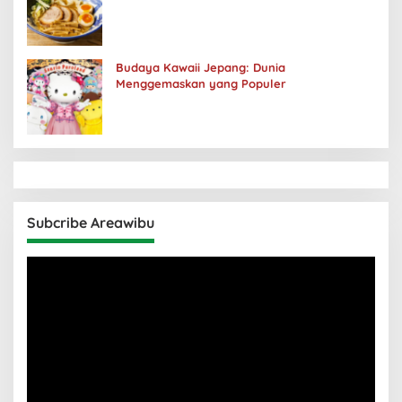
Budaya Kawaii Jepang: Dunia
Menggemaskan yang Populer
Subcribe Areawibu
Pemutar
Video