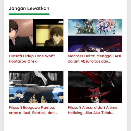
Jangan Lewatkan
Filosofi Hidup Lone Wolf:
Macross Delta: Menggali Arti
Houtarou Oreki
dalam Absurditas dan
Tanggung Jawab
Filosofi Edogawa Rampo:
Filosofi Alucard dari Anime
Antara Ilusi, Fantasi, dan
Hellsing: Jika Aku Tidak
Realitas
Diterima oleh Dunia, Akan
Kuhancurkan Semuanya