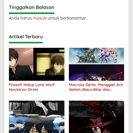
Tinggalkan Balasan
Anda harus
masuk
untuk berkomentar.
Artikel Terbaru
Filosofi Hidup Lone Wolf:
Macross Delta: Menggali Arti
Houtarou Oreki
dalam Absurditas dan
Tanggung Jawab