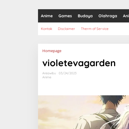
Anime
Games
Budaya
Olahraga
An
Kontak
Disclaimer
Therm of Service
Lampiran
Homepage
violetevagarden
Areawibu
03/24/2023
Anime