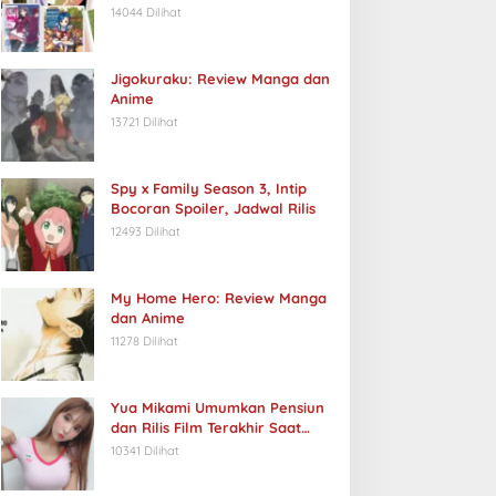
14044 Dilihat
Jigokuraku: Review Manga dan
Anime
13721 Dilihat
Spy x Family Season 3, Intip
Bocoran Spoiler, Jadwal Rilis
12493 Dilihat
My Home Hero: Review Manga
dan Anime
11278 Dilihat
Yua Mikami Umumkan Pensiun
dan Rilis Film Terakhir Saat
Ulang Tahun
10341 Dilihat