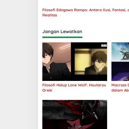
Filosofi Edogawa Rampo: Antara Ilusi, Fantasi, 
Realitas
Jangan Lewatkan
Filosofi Hidup Lone Wolf: Houtarou
Macross D
Oreki
dalam Ab
Jawab