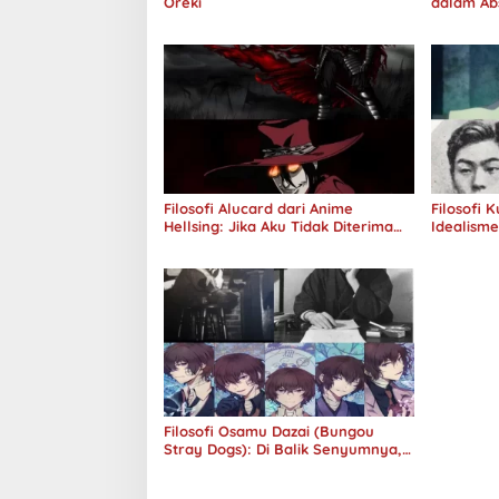
Oreki
dalam Ab
Jawab
Filosofi Alucard dari Anime
Filosofi 
Hellsing: Jika Aku Tidak Diterima
Idealism
oleh Dunia, Akan Kuhancurkan
Semuanya
Filosofi Osamu Dazai (Bungou
Stray Dogs): Di Balik Senyumnya,
Jurang Keabsurdan Menganga