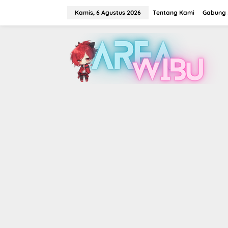
Lewati
ke
Kamis, 6 Agustus 2026
Tentang Kami
Gabung J
konten
tutup