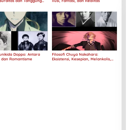
surditas dan Tanggung
Ilusi, Fantasi, dan Realitas
Kunikida Doppo: Antara
Filosofi Chuya Nakahara:
e dan Romantisme
Eksistensi, Kesepian, Melankolis,
dan Kerinduan