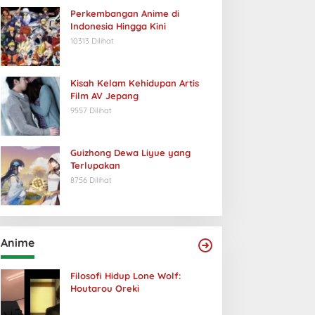
Perkembangan Anime di
Indonesia Hingga Kini
10313 Dilihat
Kisah Kelam Kehidupan Artis
Film AV Jepang
9557 Dilihat
Guizhong Dewa Liyue yang
Terlupakan
8756 Dilihat
Anime
Filosofi Hidup Lone Wolf:
Houtarou Oreki