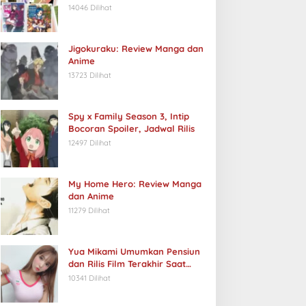
14046 Dilihat
Jigokuraku: Review Manga dan
Anime
13723 Dilihat
Spy x Family Season 3, Intip
Bocoran Spoiler, Jadwal Rilis
12497 Dilihat
My Home Hero: Review Manga
dan Anime
11279 Dilihat
Yua Mikami Umumkan Pensiun
dan Rilis Film Terakhir Saat
Ulang Tahun
10341 Dilihat