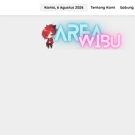
Lewati
ke
Kamis, 6 Agustus 2026
Tentang Kami
Gabung J
konten
tutup