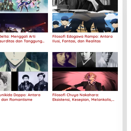
elta: Menggali Arti
Filosofi Edogawa Rampo: Antara
surditas dan Tanggung
Ilusi, Fantasi, dan Realitas
Kunikida Doppo: Antara
Filosofi Chuya Nakahara:
e dan Romantisme
Eksistensi, Kesepian, Melankolis,
dan Kerinduan