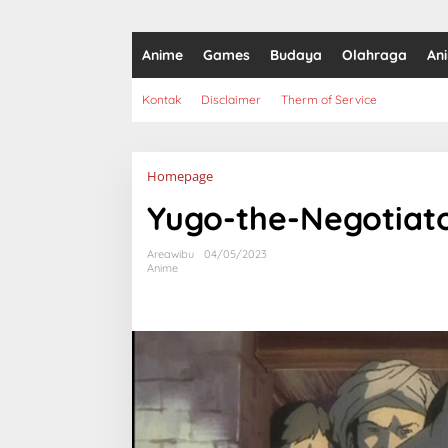
Anime
Games
Budaya
Olahraga
An
Kontak
Disclaimer
Therm of Service
Lampiran
Homepage
Yugo-the-Negotiat
Areawibu
04/05/2023
Anime