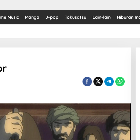
ime Music
Manga
J-pop
Tokusatsu
Lain-lain
Hiburan In
or