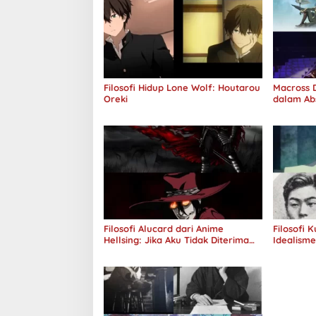
Filosofi Hidup Lone Wolf: Houtarou
Macross D
Oreki
dalam Ab
Jawab
Filosofi Alucard dari Anime
Filosofi 
Hellsing: Jika Aku Tidak Diterima
Idealism
oleh Dunia, Akan Kuhancurkan
Semuanya