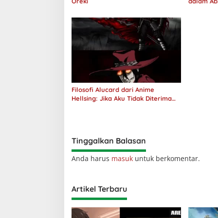
Oreki
dalam Ab
Jawab
Filosofi Alucard dari Anime
Hellsing: Jika Aku Tidak Diterima
oleh Dunia, Akan Kuhancurkan
Semuanya
Tinggalkan Balasan
Anda harus
masuk
untuk berkomentar.
Artikel Terbaru