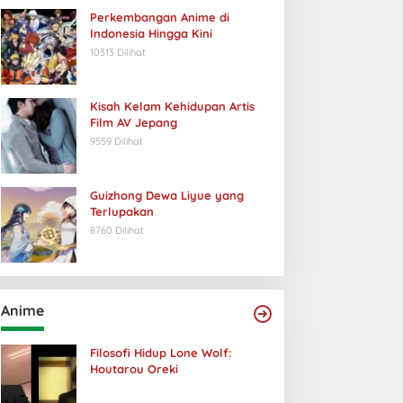
Perkembangan Anime di
Indonesia Hingga Kini
10313 Dilihat
Kisah Kelam Kehidupan Artis
Film AV Jepang
9559 Dilihat
Guizhong Dewa Liyue yang
Terlupakan
8760 Dilihat
Anime
Filosofi Hidup Lone Wolf:
Houtarou Oreki