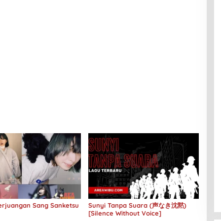
Perjuangan Sang Sanketsu
Sunyi Tanpa Suara (声なき沈黙)
[Silence Without Voice]