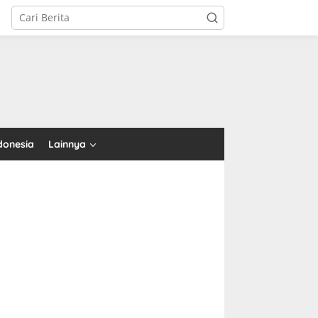
tutup
donesia
Lainnya