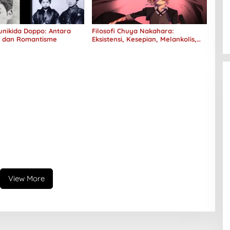
Kunikida Doppo: Antara
Filosofi Chuya Nakahara:
e dan Romantisme
Eksistensi, Kesepian, Melankolis,
dan Kerinduan
View More