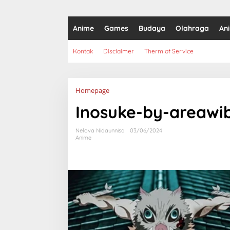
Anime
Games
Budaya
Olahraga
An
Kontak
Disclaimer
Therm of Service
Lampiran
Homepage
Inosuke-by-areawi
Nelova Nidaunnisa
03/06/2024
Anime