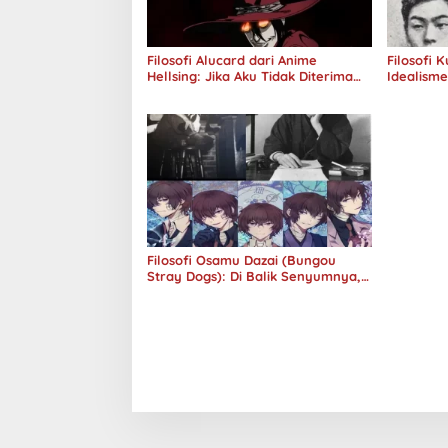
Filosofi Alucard dari Anime
Filosofi 
Hellsing: Jika Aku Tidak Diterima
Idealism
oleh Dunia, Akan Kuhancurkan
Semuanya
Filosofi Osamu Dazai (Bungou
Stray Dogs): Di Balik Senyumnya,
Jurang Keabsurdan Menganga