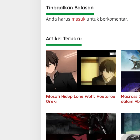
Tinggalkan Balasan
Anda harus
masuk
untuk berkomentar.
Artikel Terbaru
Filosofi Hidup Lone Wolf: Houtarou
Macross D
Oreki
dalam Ab
Jawab