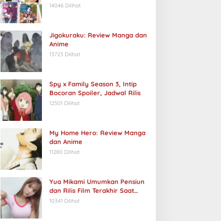
14046 Dilihat
Jigokuraku: Review Manga dan
Anime
13723 Dilihat
Spy x Family Season 3, Intip
Bocoran Spoiler, Jadwal Rilis
12501 Dilihat
My Home Hero: Review Manga
dan Anime
11280 Dilihat
Yua Mikami Umumkan Pensiun
dan Rilis Film Terakhir Saat
Ulang Tahun
10341 Dilihat