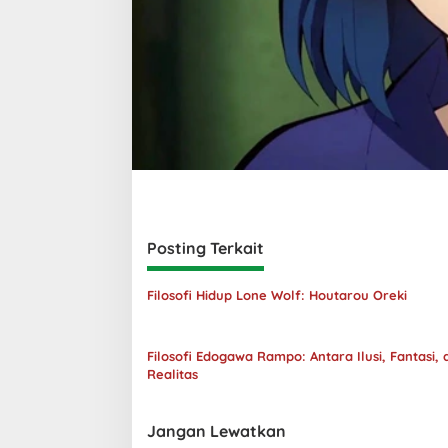
Posting Terkait
Filosofi Hidup Lone Wolf: Houtarou Oreki
Filosofi Edogawa Rampo: Antara Ilusi, Fantasi, 
Realitas
Jangan Lewatkan