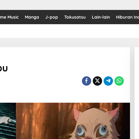
ime Music
Manga
J-pop
Tokusatsu
Lain-lain
Hiburan In
bu