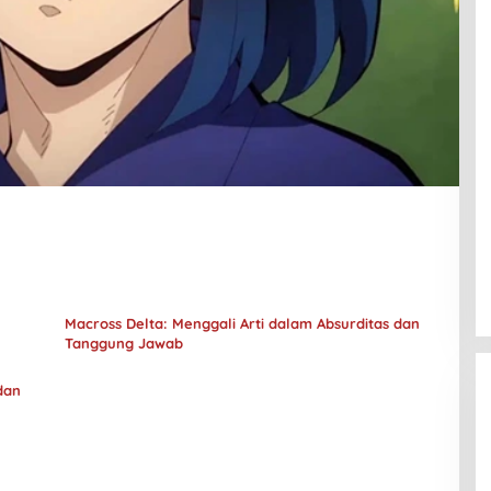
Macross Delta: Menggali Arti dalam Absurditas dan
Tanggung Jawab
dan