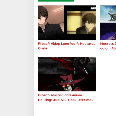
Filosofi Hidup Lone Wolf: Houtarou
Macross D
Oreki
dalam Ab
Jawab
Filosofi Alucard dari Anime
Hellsing: Jika Aku Tidak Diterima
oleh Dunia, Akan Kuhancurkan
Semuanya