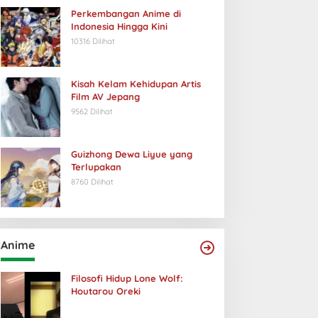
Perkembangan Anime di
Indonesia Hingga Kini
10316 Dilihat
Kisah Kelam Kehidupan Artis
Film AV Jepang
9562 Dilihat
Guizhong Dewa Liyue yang
Terlupakan
8760 Dilihat
Anime
Filosofi Hidup Lone Wolf:
Houtarou Oreki