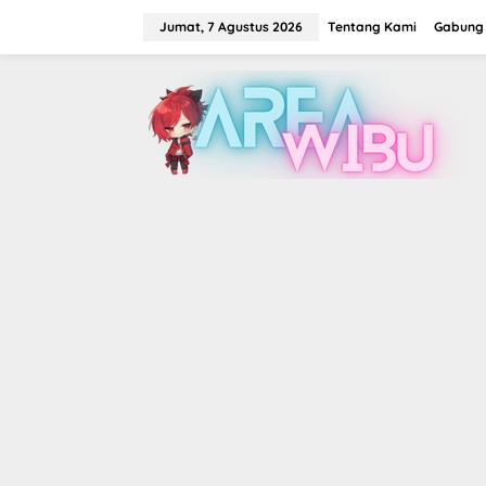
Lewati
ke
Jumat, 7 Agustus 2026
Tentang Kami
Gabung 
konten
tutup