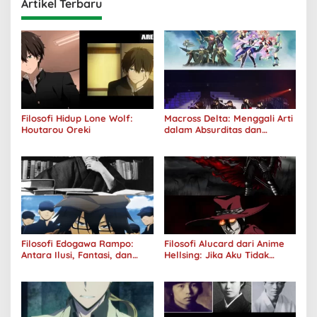
Artikel Terbaru
Filosofi Hidup Lone Wolf:
Macross Delta: Menggali Arti
Houtarou Oreki
dalam Absurditas dan
Tanggung Jawab
Filosofi Edogawa Rampo:
Filosofi Alucard dari Anime
Antara Ilusi, Fantasi, dan
Hellsing: Jika Aku Tidak
Realitas
Diterima oleh Dunia, Akan
Kuhancurkan Semuanya