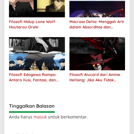
Filosofi Hidup Lone Wolf:
Macross Delta: Menggali Arti
Houtarou Oreki
dalam Absurditas dan
Tanggung Jawab
Filosofi Edogawa Rampo:
Filosofi Alucard dari Anime
Antara Ilusi, Fantasi, dan
Hellsing: Jika Aku Tidak
Realitas
Diterima oleh Dunia, Akan
Kuhancurkan Semuanya
Tinggalkan Balasan
Anda harus
masuk
untuk berkomentar.