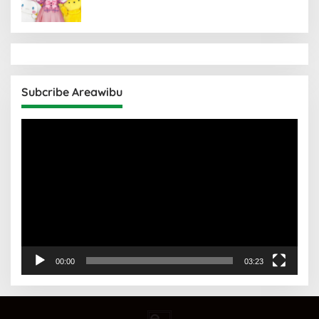
Subcribe Areawibu
Pemutar
Video
00:00
03:23