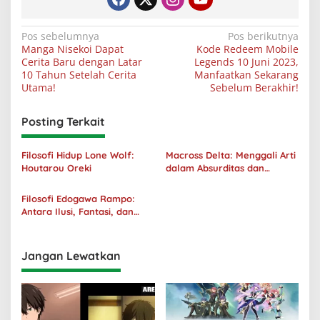
Navigasi
Pos sebelumnya
Pos berikutnya
Manga Nisekoi Dapat
Kode Redeem Mobile
pos
Cerita Baru dengan Latar
Legends 10 Juni 2023,
10 Tahun Setelah Cerita
Manfaatkan Sekarang
Utama!
Sebelum Berakhir!
Posting Terkait
Filosofi Hidup Lone Wolf:
Macross Delta: Menggali Arti
Houtarou Oreki
dalam Absurditas dan
Tanggung Jawab
Filosofi Edogawa Rampo:
Antara Ilusi, Fantasi, dan
Realitas
Jangan Lewatkan