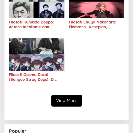
Filosofi Kunikida Doppo:
Filosofi Chuya Nakahara:
Antara Idealisme dan
Eksistensi, Kesepian,
Romantisme
Melankolis, dan Kerinduan
Filosofi Osamu Dazai
(Bungou Stray Dogs): Di
Balik Senyumnya, Jurang
Keabsurdan Menganga
View More
Populer