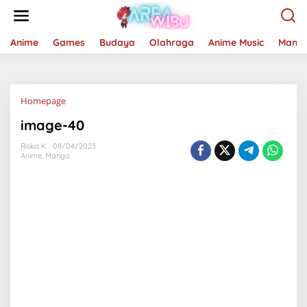
Lewati
ke
konten
Anime
Games
Budaya
Olahraga
Anime Music
Mang
Lampiran
Homepage
image-40
Riska K
08/04/2023
Anime
,
Manga