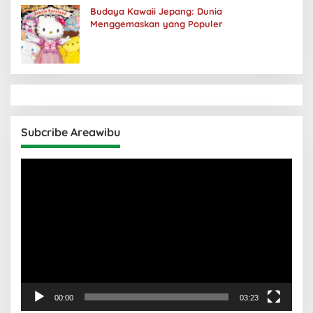
Budaya Kawaii Jepang: Dunia
Menggemaskan yang Populer
Subcribe Areawibu
Pemutar
Video
00:00
03:23