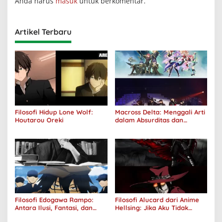
Anda harus
masuk
untuk berkomentar.
Artikel Terbaru
Filosofi Hidup Lone Wolf:
Macross Delta: Menggali Arti
Houtarou Oreki
dalam Absurditas dan
Tanggung Jawab
Filosofi Edogawa Rampo:
Filosofi Alucard dari Anime
Antara Ilusi, Fantasi, dan
Hellsing: Jika Aku Tidak
Realitas
Diterima oleh Dunia, Akan