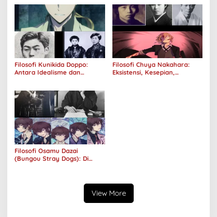
Kuhancurkan Semuanya
Filosofi Kunikida Doppo:
Filosofi Chuya Nakahara:
Antara Idealisme dan
Eksistensi, Kesepian,
Romantisme
Melankolis, dan Kerinduan
Filosofi Osamu Dazai
(Bungou Stray Dogs): Di
Balik Senyumnya, Jurang
Keabsurdan Menganga
View More