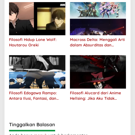
Filosofi Hidup Lone Wolf:
Macross Delta: Menggali Arti
Houtarou Oreki
dalam Absurditas dan
Tanggung Jawab
Filosofi Edogawa Rampo:
Filosofi Alucard dari Anime
Antara Ilusi, Fantasi, dan
Hellsing: Jika Aku Tidak
Realitas
Diterima oleh Dunia, Akan
Kuhancurkan Semuanya
Tinggalkan Balasan