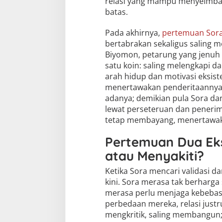
relasi yang mampu menyeimba
batas.
Pada akhirnya,
pertemuan Sor
bertabrakan sekaligus saling m
Biyomon, petarung yang jenuh d
satu koin: saling melengkapi 
arah hidup dan motivasi eksis
menertawakan penderitaannya 
adanya; demikian pula Sora da
lewat perseteruan dan penerim
tetap membayang, menertawaka
Pertemuan Dua Ek
atau Menyakiti?
Ketika Sora mencari validasi 
kini. Sora merasa tak berharg
merasa perlu menjaga kebebasa
perbedaan mereka, relasi justr
mengkritik, saling membangun