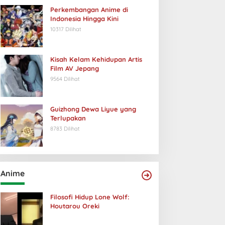
Perkembangan Anime di
Indonesia Hingga Kini
10317 Dilihat
Kisah Kelam Kehidupan Artis
Film AV Jepang
9564 Dilihat
Guizhong Dewa Liyue yang
Terlupakan
8783 Dilihat
Anime
Filosofi Hidup Lone Wolf:
Houtarou Oreki