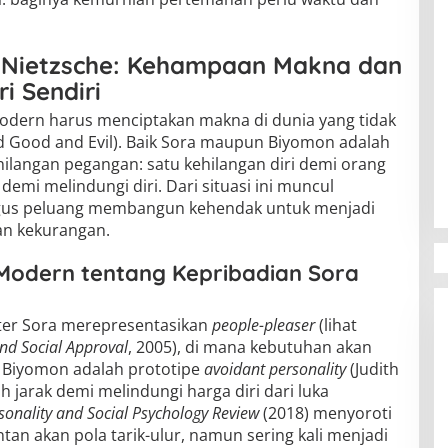
me Nietzsche: Kehampaan Makna dan
i Sendiri
odern harus menciptakan makna di dunia yang tidak
 Good and Evil). Baik Sora maupun Biyomon adalah
ehilangan pegangan: satu kehilangan diri demi orang
 demi melindungi diri. Dari situasi ini muncul
igus peluang membangun kehendak untuk menjadi
an kekurangan.
Modern tentang Kepribadian Sora
akter Sora merepresentasikan
people-pleaser
(lihat
nd Social Approval
, 2005), di mana kebutuhan akan
. Biyomon adalah prototipe
avoidant personality
(Judith
ih jarak demi melindungi harga diri dari luka
sonality and Social Psychology Review
(2018) menyoroti
tan akan pola tarik-ulur, namun sering kali menjadi