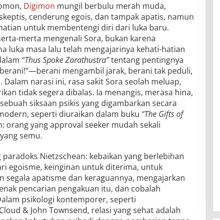
yomon,
Digimon
mungil berbulu merah muda,
a skeptis, cenderung egois, dan tampak apatis, namun
atian untuk membentengi diri dari luka baru.
 serta-merta mengenali Sora, bukan karena
a luka masa lalu telah mengajarinya kehati-hatian
 dalam
“Thus Spoke Zarathustra”
tentang pentingnya
 berani!”—berani mengambil jarak, berani tak peduli,
 Dalam narasi ini, rasa sakit Sora seolah meluap,
ikan tidak segera dibalas. Ia menangis, merasa hina,
 sebuah siksaan psikis yang digambarkan secara
 modern, seperti diuraikan dalam buku
“The Gifts of
: orang yang approval seeker mudah sekali
i yang semu.
aradoks Nietzschean: kebaikan yang berlebihan
ri egoisme, keinginan untuk diterima, untuk
an segala apatisme dan keraguannya, mengajarkan
jenak pencarian pengakuan itu, dan cobalah
Dalam psikologi kontemporer, seperti
Cloud & John Townsend, relasi yang sehat adalah