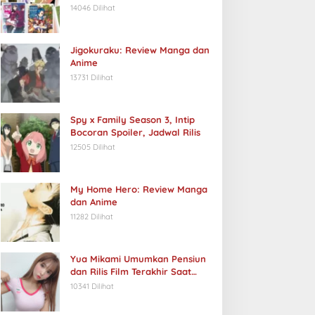
14046 Dilihat
Jigokuraku: Review Manga dan
Anime
13731 Dilihat
Spy x Family Season 3, Intip
Bocoran Spoiler, Jadwal Rilis
12505 Dilihat
My Home Hero: Review Manga
dan Anime
11282 Dilihat
Yua Mikami Umumkan Pensiun
dan Rilis Film Terakhir Saat
Ulang Tahun
10341 Dilihat