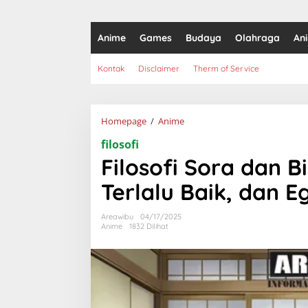
Anime
Games
Budaya
Olahraga
An
Kontak
Disclaimer
Therm of Service
Filosofi
Homepage
/
Anime
Sora
filosofi
dan
Biyomon:
Filosofi Sora dan 
Approval
Seeker,
Terlalu Baik, dan 
Terlalu
Baik,
Areawibu
04/17/2025
dan
Anime
1832 Dilihat
Egoisme