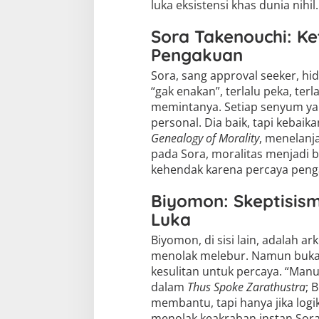
luka eksistensi khas dunia nihil.
Sora Takenouchi: Ke
Pengakuan
Sora, sang approval seeker, h
“gak enakan”, terlalu peka, te
memintanya. Setiap senyum ya
personal. Dia baik, tapi kebaik
Genealogy of Morality
, menelanj
pada Sora, moralitas menjadi b
kehendak karena percaya peng
Biyomon: Skeptisis
Luka
Biyomon, di sisi lain, adalah ar
menolak melebur. Namun bukan 
kesulitan untuk percaya. “Man
dalam
Thus Spoke Zarathustra
; 
membantu, tapi hanya jika logi
menolak keakraban instan Sor