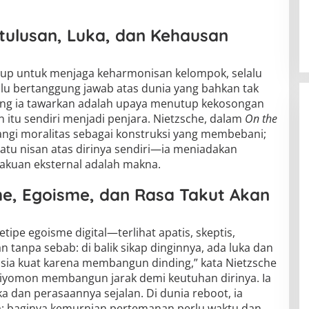
tulusan, Luka, dan Kehausan
idup untuk menjaga keharmonisan kelompok, selalu
rlalu bertanggung jawab atas dunia yang bahkan tak
ng ia tawarkan adalah upaya menutup kekosongan
an itu sendiri menjadi penjara. Nietzsche, dalam
On the
angi moralitas sebagai konstruksi yang membebani;
atu nisan atas dirinya sendiri—ia meniadakan
akuan eksternal adalah makna.
me, Egoisme, dan Rasa Takut Akan
ketipe egoisme digital—terlihat apatis, skeptis,
tanpa sebab: di balik sikap dinginnya, ada luka dan
usia kuat karena membangun dinding,” kata Nietzsche
Biyomon membangun jarak demi keutuhan dirinya. Ia
ka dan perasaannya sejalan. Di dunia reboot, ia
a: baginya kemurnian pertemanan perlu waktu dan