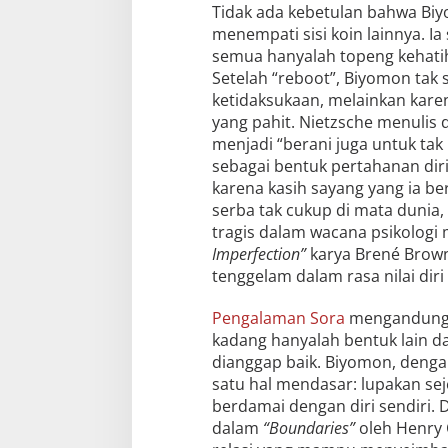
Tidak ada kebetulan bahwa Bi
menempati sisi koin lainnya. I
semua hanyalah topeng kehatih
Setelah “reboot”, Biyomon tak
ketidaksukaan, melainkan karen
yang pahit. Nietzsche menulis
menjadi “berani juga untuk tak
sebagai bentuk pertahanan diri.
karena kasih sayang yang ia ber
serba tak cukup di mata dunia,
tragis dalam wacana psikologi
Imperfection”
karya Brené Brown
tenggelam dalam rasa nilai dir
Pengalaman Sora
mengandung p
kadang hanyalah bentuk lain da
dianggap baik. Biyomon, deng
satu hal mendasar: lupakan se
berdamai dengan diri sendiri. 
dalam
“Boundaries”
oleh Henry 