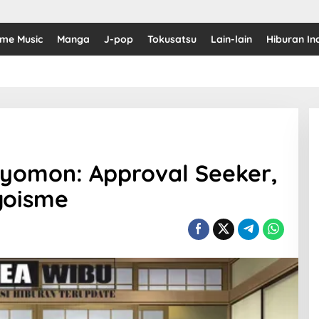
ime Music
Manga
J-pop
Tokusatsu
Lain-lain
Hiburan In
Biyomon: Approval Seeker,
Egoisme