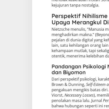
kejujuran tanpa nostalgia.
Perspektif Nihilis
Upaya Merangkul Dir
Nietzsche menulis, “Manusia m
menghadirkan makna.” (Beyond
pejalan di dunia digital yang k
lain, satu kehilangan orang lain
kehampaan mutlak, tapi sekal
otentik, menerima kelebihan d
Pandangan Psikologi 
dan Biyomon
Dari perspektif psikologi, kar
Brown & Dunning,
Self-Esteem a
pengakuan mengikis batas diri
Viorst,
Necessary Losses
), memil
penolakan masa lalu. Jurnal
Per
bahwa hubungan seperti ini ren