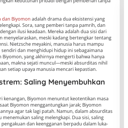
ngkan kebutuhan pribadi dengan pemberian tanpa
a dan Biyomon
adalah drama dua eksistensi yang
elengkapi. Sora, sang pemberi tanpa pamrih, dan
engan ilusi keadaan. Mereka adalah dua sisi dari
dan menyelaraskan, meski kadang bertengkar tentang
tensi. Nietzsche meyakini, manusia harus mampu
sendiri dan menghidupi hidup ini sebagaimana
n Biyomon, yang akhirnya mengerti bahwa hanya
aan, makna sejati muncul—meski absurditas nihil
n setiap upaya manusia mencari kepastian.
strem: Saling Menyembuhkan
dari kenangan, Biyomon menuntut keotentikan masa
a saat Biyomon menggantungkan jarak; Biyomon
nnya agar tak lagi patah. Namun, dalam absurditas
u menemukan saling melengkapi. Dua sisi, saling
; pengakuan dan keengganan berpadu dalam luka-