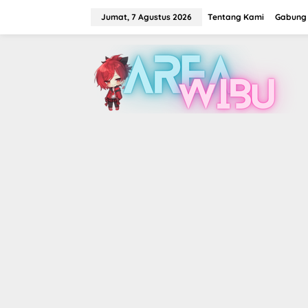
Lewati
ke
Jumat, 7 Agustus 2026
Tentang Kami
Gabung 
konten
tutup