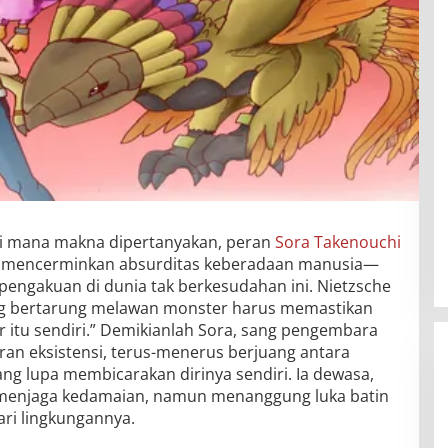
di mana makna dipertanyakan, peran
Sora Takenouchi
n mencerminkan absurditas keberadaan manusia—
pengakuan di dunia tak berkesudahan ini. Nietzsche
ng bertarung melawan monster harus memastikan
 itu sendiri.” Demikianlah Sora, sang pengembara
an eksistensi, terus-menerus berjuang antara
ang lupa membicarakan dirinya sendiri. Ia dewasa,
 menjaga kedamaian, namun menanggung luka batin
ari lingkungannya.