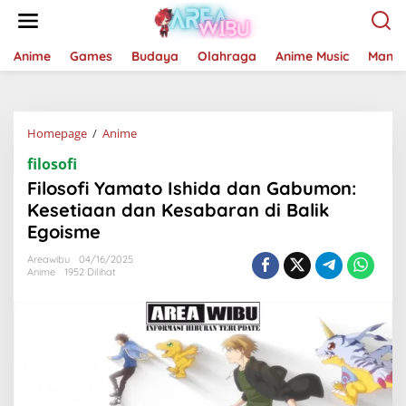
Lewati
ke
konten
Anime
Games
Budaya
Olahraga
Anime Music
Mang
Filosofi
Homepage
/
Anime
Yamato
filosofi
Ishida
dan
Filosofi Yamato Ishida dan Gabumon:
Gabumon:
Kesetiaan dan Kesabaran di Balik
Kesetiaan
Egoisme
dan
Kesabaran
Areawibu
04/16/2025
di
Anime
1952 Dilihat
Balik
Egoisme