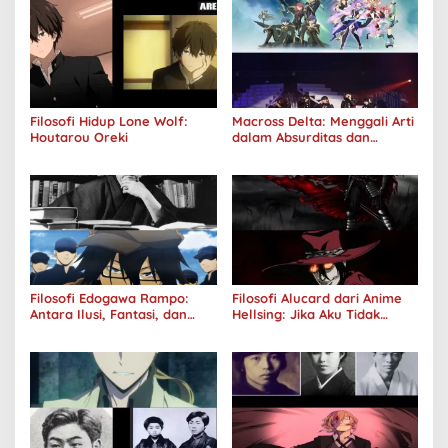
Filosofi Hidup Lone Wolf:
Macross Delta: Menggali Arti
Houtarou Oreki
dalam Absurditas dan
Tanggung Jawab
Filosofi Edogawa Rampo:
Filosofi Alucard dari Anime
Antara Ilusi, Fantasi, dan
Hellsing: Jika Aku Tidak
Realitas
Diterima oleh Dunia, Akan
Kuhancurkan Semuanya