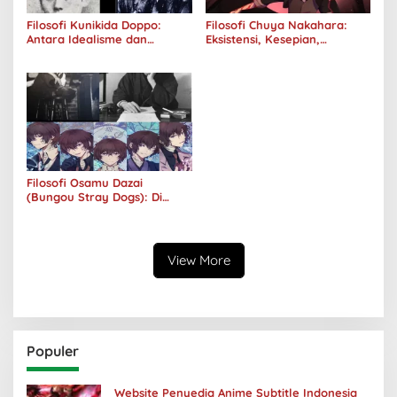
Filosofi Kunikida Doppo:
Filosofi Chuya Nakahara:
Antara Idealisme dan
Eksistensi, Kesepian,
Romantisme
Melankolis, dan Kerinduan
Filosofi Osamu Dazai
(Bungou Stray Dogs): Di
Balik Senyumnya, Jurang
Keabsurdan Menganga
View More
Populer
Website Penyedia Anime Subtitle Indonesia