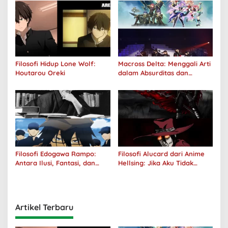
Filosofi Hidup Lone Wolf:
Macross Delta: Menggali Arti
Houtarou Oreki
dalam Absurditas dan
Tanggung Jawab
Filosofi Edogawa Rampo:
Filosofi Alucard dari Anime
Antara Ilusi, Fantasi, dan
Hellsing: Jika Aku Tidak
Realitas
Diterima oleh Dunia, Akan
Kuhancurkan Semuanya
Artikel Terbaru