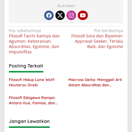
Ikuti Kami
Navigasi
Pos sebelumnya
Pos berikutnya
Filosofi Taichi Kamiya dan
Filosofi Sora dan Biyomon:
pos
Agumon: Keberanian,
Approval Seeker, Terlalu
Absurditas, Egoisme, dan
Baik, dan Egoisme
Impulsifitas
Posting Terkait
Filosofi Hidup Lone Wolf:
Macross Delta: Menggali Arti
Houtarou Oreki
dalam Absurditas dan
Tanggung Jawab
Filosofi Edogawa Rampo:
Antara Ilusi, Fantasi, dan
Realitas
Jangan Lewatkan