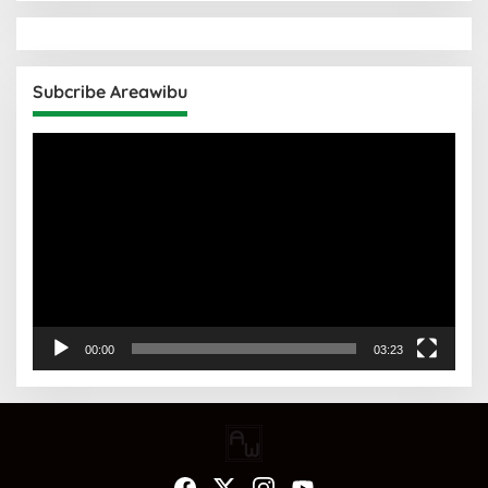
Subcribe Areawibu
Pemutar
Video
00:00
03:23