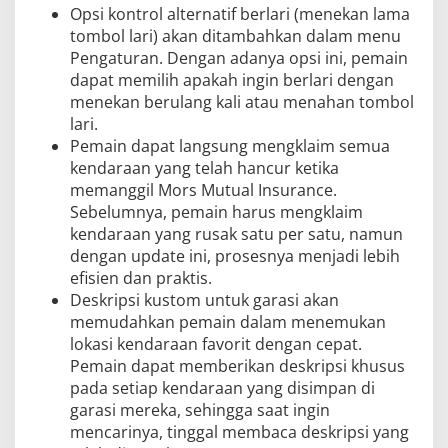
Opsi kontrol alternatif berlari (menekan lama
tombol lari) akan ditambahkan dalam menu
Pengaturan. Dengan adanya opsi ini, pemain
dapat memilih apakah ingin berlari dengan
menekan berulang kali atau menahan tombol
lari.
Pemain dapat langsung mengklaim semua
kendaraan yang telah hancur ketika
memanggil Mors Mutual Insurance.
Sebelumnya, pemain harus mengklaim
kendaraan yang rusak satu per satu, namun
dengan update ini, prosesnya menjadi lebih
efisien dan praktis.
Deskripsi kustom untuk garasi akan
memudahkan pemain dalam menemukan
lokasi kendaraan favorit dengan cepat.
Pemain dapat memberikan deskripsi khusus
pada setiap kendaraan yang disimpan di
garasi mereka, sehingga saat ingin
mencarinya, tinggal membaca deskripsi yang