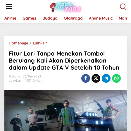
Lewati
ke
konten
Anime
Games
Budaya
Olahraga
Anime Music
Mang
Fitur
Homepage
/
Lain-lain
Lari
Fitur Lari Tanpa Menekan Tombol
Tanpa
Menekan
Berulang Kali Akan Diperkenalkan
Tombol
dalam Update GTA V Setelah 10 Tahun
Berulang
Kali
Riska K
06/06/2023
Akan
Lain-Lain
1437 Dilihat
Diperkenalkan
dalam
Update
GTA
V
Setelah
10
Tahun