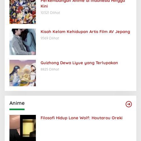
Perkembangan Anime di Indonesia Hingga
Kini
10321 Dilihat
Kisah Kelam Kehidupan Artis Film AV Jepang
9569 Dilihat
Guizhong Dewa Liyue yang Terlupakan
8825 Dilihat
Anime
Filosofi Hidup Lone Wolf: Houtarou Oreki