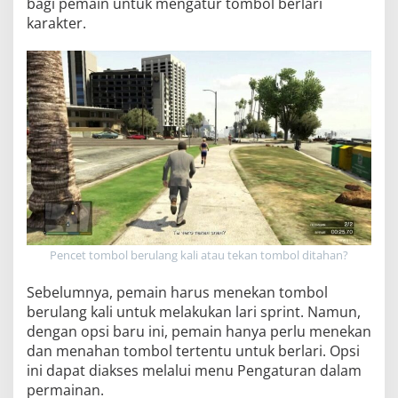
bagi pemain untuk mengatur tombol berlari
karakter.
Pencet tombol berulang kali atau tekan tombol ditahan?
Sebelumnya, pemain harus menekan tombol
berulang kali untuk melakukan lari sprint. Namun,
dengan opsi baru ini, pemain hanya perlu menekan
dan menahan tombol tertentu untuk berlari. Opsi
ini dapat diakses melalui menu Pengaturan dalam
permainan.