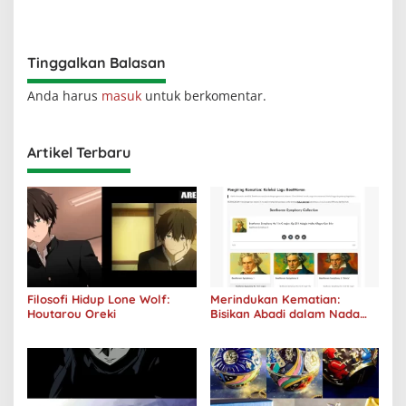
Aku Jahat, Aku Hanya Ragu”
Studio Ghibli Dirilis Ulang
Tinggalkan Balasan
Anda harus
masuk
untuk berkomentar.
Artikel Terbaru
Filosofi Hidup Lone Wolf:
Merindukan Kematian:
Houtarou Oreki
Bisikan Abadi dalam Nada
Kegelapan