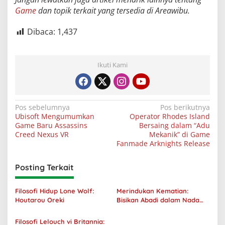
Game
dan topik terkait yang tersedia di Areawibu.
Dibaca:
1,437
Ikuti Kami
Navigasi
Pos sebelumnya
Pos berikutnya
Ubisoft Mengumumkan
Operator Rhodes Island
pos
Game Baru Assassins
Bersaing dalam “Adu
Creed Nexus VR
Mekanik” di Game
Fanmade Arknights Release
Posting Terkait
Filosofi Hidup Lone Wolf:
Merindukan Kematian:
Houtarou Oreki
Bisikan Abadi dalam Nada
Kegelapan
Filosofi Lelouch vi Britannia: