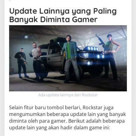
Update Lainnya yang Paling
Banyak Diminta Gamer
Ada update lainnya dari Rockstar
Selain fitur baru tombol berlari, Rockstar juga
mengumumkan beberapa update lain yang banyak
diminta oleh para gamer. Berikut adalah beberapa
update lain yang akan hadir dalam game ini: