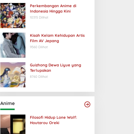
Perkembangan Anime di
Indonesia Hingga Kini
10315 Dilihat
Kisah Kelam Kehidupan Artis
Film AV Jepang
9560 Dilihat
Guizhong Dewa Liyue yang
Terlupakan
8760 Dilihat
Anime
Filosofi Hidup Lone Wolf:
Houtarou Oreki