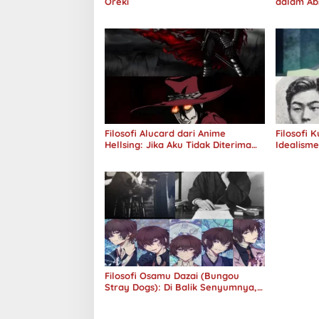
Oreki
dalam Ab
Jawab
Filosofi Alucard dari Anime
Filosofi 
Hellsing: Jika Aku Tidak Diterima
Idealism
oleh Dunia, Akan Kuhancurkan
Semuanya
Filosofi Osamu Dazai (Bungou
Stray Dogs): Di Balik Senyumnya,
Jurang Keabsurdan Menganga