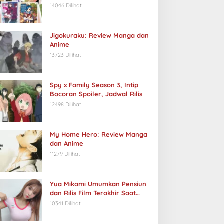
14046 Dilihat
Jigokuraku: Review Manga dan
Anime
13723 Dilihat
Spy x Family Season 3, Intip
Bocoran Spoiler, Jadwal Rilis
12498 Dilihat
My Home Hero: Review Manga
dan Anime
11279 Dilihat
Yua Mikami Umumkan Pensiun
dan Rilis Film Terakhir Saat
Ulang Tahun
10341 Dilihat