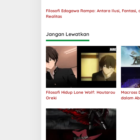
Filosofi Edogawa Rampo: Antara Ilusi, Fantasi, 
Realitas
Jangan Lewatkan
Filosofi Hidup Lone Wolf: Houtarou
Macross D
Oreki
dalam Ab
Jawab