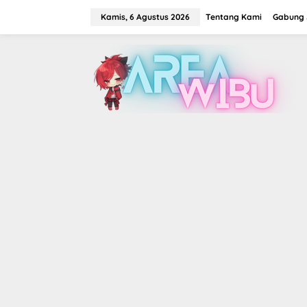
Lewati
ke
Kamis, 6 Agustus 2026
Tentang Kami
Gabung J
konten
tutup