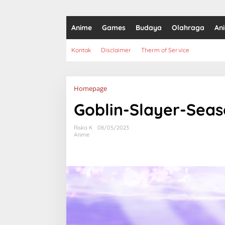
Anime
Games
Budaya
Olahraga
An
Kontak
Disclaimer
Therm of Service
Lampiran
Homepage
Goblin-Slayer-Seas
Riska K
08/05/2023
Anime