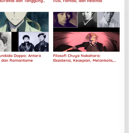
surditas dan Tanggung
Ilusi, Fantasi, dan Realitas
Kunikida Doppo: Antara
Filosofi Chuya Nakahara:
e dan Romantisme
Eksistensi, Kesepian, Melankolis,
dan Kerinduan