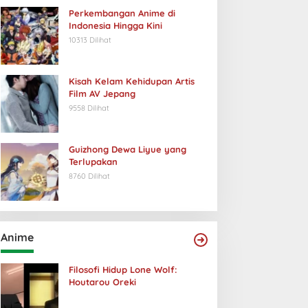
Perkembangan Anime di
Indonesia Hingga Kini
10313 Dilihat
Kisah Kelam Kehidupan Artis
Film AV Jepang
9558 Dilihat
Guizhong Dewa Liyue yang
Terlupakan
8760 Dilihat
Anime
Filosofi Hidup Lone Wolf:
Houtarou Oreki