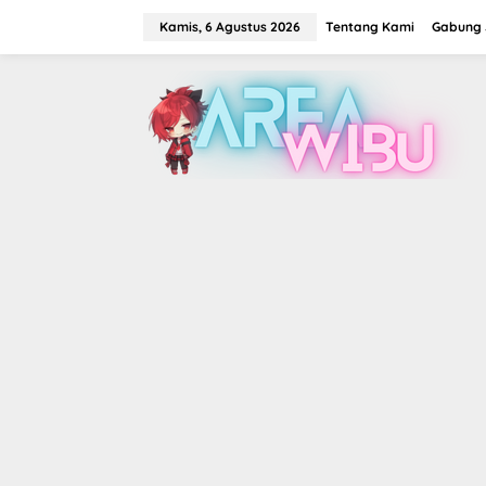
Lewati
ke
Kamis, 6 Agustus 2026
Tentang Kami
Gabung J
konten
tutup