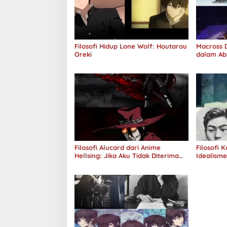
Filosofi Hidup Lone Wolf: Houtarou
Macross D
Oreki
dalam Ab
Jawab
Filosofi Alucard dari Anime
Filosofi 
Hellsing: Jika Aku Tidak Diterima
Idealism
oleh Dunia, Akan Kuhancurkan
Semuanya