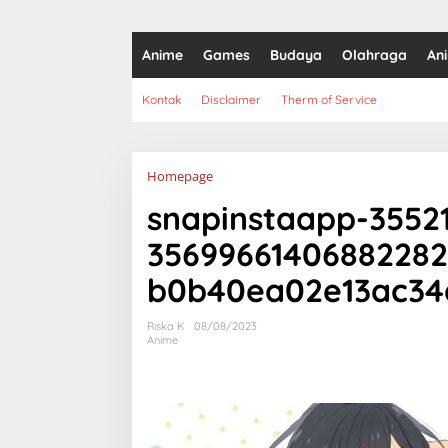
Anime
Games
Budaya
Olahraga
An
Kontak
Disclaimer
Therm of Service
Lampiran
Homepage
snapinstaapp-3552
35699661406882282
b0b40ea02e13ac34
Riska K
08/08/2023
Anime