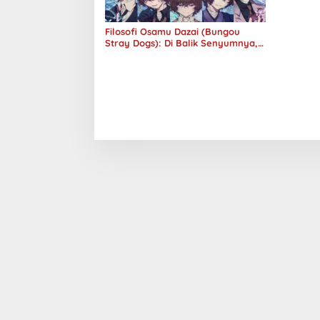
Filosofi Osamu Dazai (Bungou
Stray Dogs): Di Balik Senyumnya,
Jurang Keabsurdan Menganga