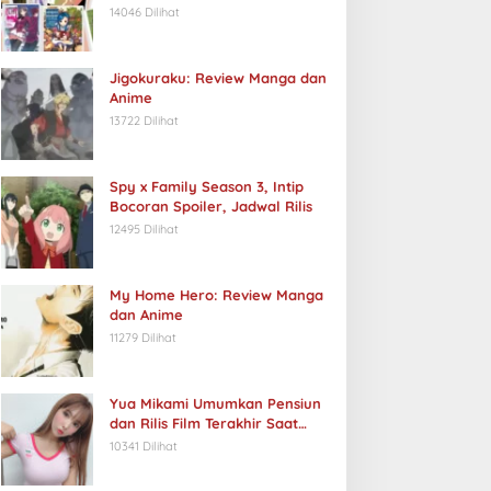
14046 Dilihat
Jigokuraku: Review Manga dan
Anime
13722 Dilihat
Spy x Family Season 3, Intip
Bocoran Spoiler, Jadwal Rilis
12495 Dilihat
My Home Hero: Review Manga
dan Anime
11279 Dilihat
Yua Mikami Umumkan Pensiun
dan Rilis Film Terakhir Saat
Ulang Tahun
10341 Dilihat