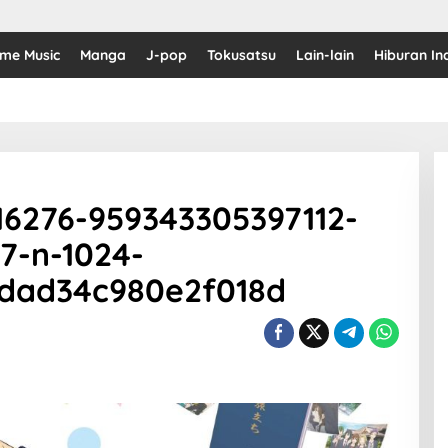
ime Music
Manga
J-pop
Tokusatsu
Lain-lain
Hiburan In
16276-959343305397112-
7-n-1024-
dad34c980e2f018d