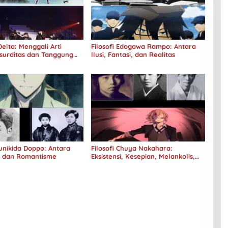
elta: Menggali Arti
Filosofi Edogawa Rampo: Antara
surditas dan Tanggung
Ilusi, Fantasi, dan Realitas
Kunikida Doppo: Antara
Filosofi Chuya Nakahara:
e dan Romantisme
Eksistensi, Kesepian, Melankolis,
dan Kerinduan