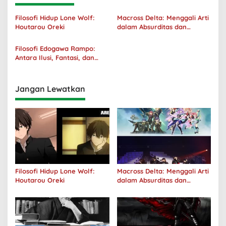
Filosofi Hidup Lone Wolf:
Macross Delta: Menggali Arti
Houtarou Oreki
dalam Absurditas dan
Tanggung Jawab
Filosofi Edogawa Rampo:
Antara Ilusi, Fantasi, dan
Realitas
Jangan Lewatkan
Filosofi Hidup Lone Wolf:
Macross Delta: Menggali Arti
Houtarou Oreki
dalam Absurditas dan
Tanggung Jawab