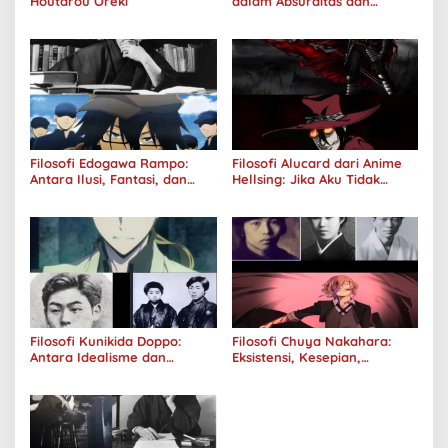
Houtarou Oreki
dalam Absurditas dan
Tanggung Jawab
Filosofi Edogawa Rampo:
Filosofi Alucard dari Anime
Antara Ilusi, Fantasi, dan
Hellsing: Jika Aku Tidak
Realitas
Diterima oleh Dunia, Akan
Kuhancurkan Semuanya
Filosofi Kunikida Doppo:
Filosofi Chuya Nakahara:
Antara Idealisme dan
Eksistensi, Kesepian,
Romantisme
Melankolis, dan Kerinduan