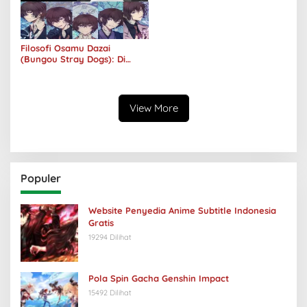
Filosofi Osamu Dazai
(Bungou Stray Dogs): Di
Balik Senyumnya, Jurang
Keabsurdan Menganga
View More
Populer
Website Penyedia Anime Subtitle Indonesia
Gratis
19294 Dilihat
Pola Spin Gacha Genshin Impact
15492 Dilihat