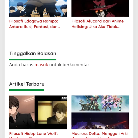
Filosofi Edogawa Rampo:
Filosofi Alucard dari Anime
Antara Ilusi, Fantasi, dan
Hellsing: Jika Aku Tidak
Realitas
Diterima oleh Dunia, Akan
Kuhancurkan Semuanya
Tinggalkan Balasan
Anda harus
masuk
untuk berkomentar.
Artikel Terbaru
Filosofi Hidup Lone Wolf:
Macross Delta: Menggali Arti