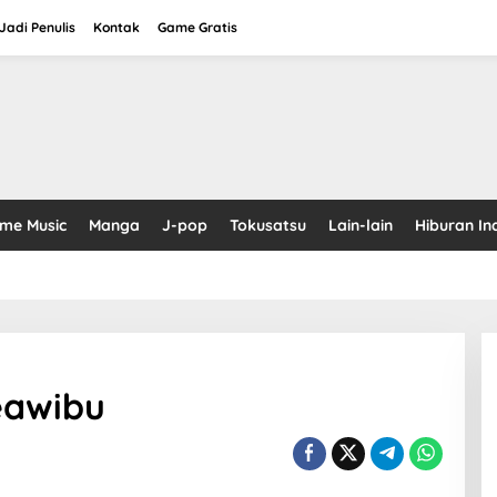
adi Penulis
Kontak
Game Gratis
ime Music
Manga
J-pop
Tokusatsu
Lain-lain
Hiburan In
eawibu