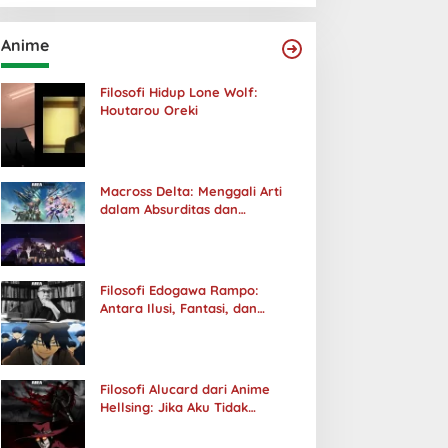
Anime
Filosofi Hidup Lone Wolf:
Houtarou Oreki
Macross Delta: Menggali Arti
dalam Absurditas dan
Tanggung Jawab
Filosofi Edogawa Rampo:
Antara Ilusi, Fantasi, dan
Realitas
Filosofi Alucard dari Anime
Hellsing: Jika Aku Tidak
Diterima oleh Dunia, Akan
Kuhancurkan Semuanya