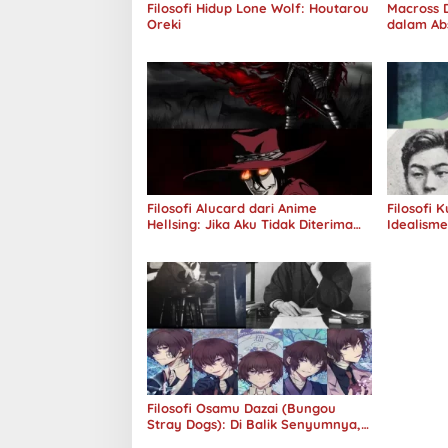
Filosofi Hidup Lone Wolf: Houtarou
Macross D
Oreki
dalam Ab
Jawab
Filosofi Alucard dari Anime
Filosofi 
Hellsing: Jika Aku Tidak Diterima
Idealism
oleh Dunia, Akan Kuhancurkan
Semuanya
Filosofi Osamu Dazai (Bungou
Stray Dogs): Di Balik Senyumnya,
Jurang Keabsurdan Menganga