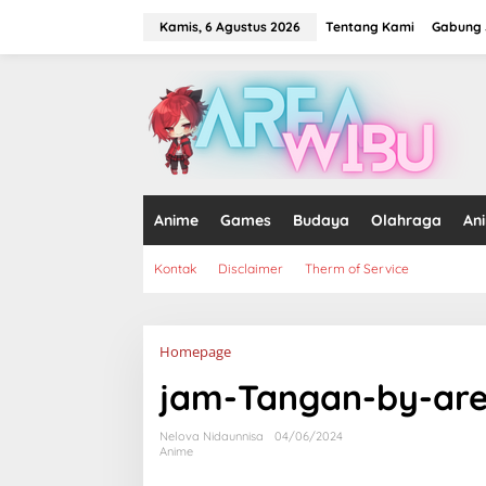
Lewati
ke
Kamis, 6 Agustus 2026
Tentang Kami
Gabung J
konten
tutup
Anime
Games
Budaya
Olahraga
An
Kontak
Disclaimer
Therm of Service
Lampiran
Homepage
jam-Tangan-by-ar
Nelova Nidaunnisa
04/06/2024
Anime