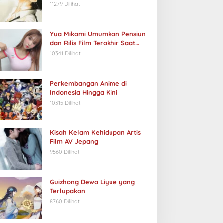
11279 Dilihat
Yua Mikami Umumkan Pensiun
dan Rilis Film Terakhir Saat
Ulang Tahun
10341 Dilihat
Perkembangan Anime di
Indonesia Hingga Kini
10315 Dilihat
Kisah Kelam Kehidupan Artis
Film AV Jepang
9560 Dilihat
Guizhong Dewa Liyue yang
Terlupakan
8760 Dilihat