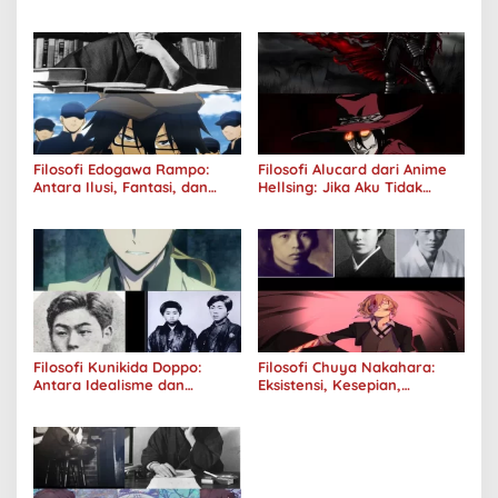
Tanggung Jawab
Filosofi Edogawa Rampo:
Filosofi Alucard dari Anime
Antara Ilusi, Fantasi, dan
Hellsing: Jika Aku Tidak
Realitas
Diterima oleh Dunia, Akan
Kuhancurkan Semuanya
Filosofi Kunikida Doppo:
Filosofi Chuya Nakahara:
Antara Idealisme dan
Eksistensi, Kesepian,
Romantisme
Melankolis, dan Kerinduan