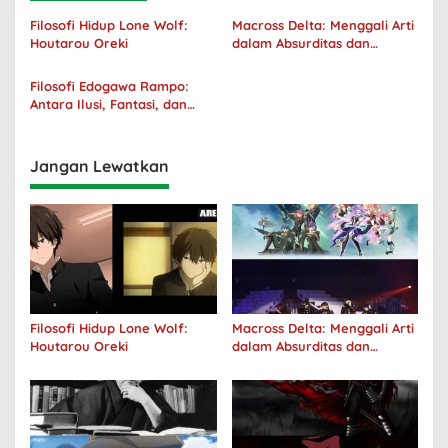
Filosofi Hidup Lone Wolf:
Macross Delta: Menggali Arti
Houtarou Oreki
dalam Absurditas dan
Tanggung Jawab
Filosofi Edogawa Rampo:
Antara Ilusi, Fantasi, dan
Realitas
Jangan Lewatkan
Filosofi Hidup Lone Wolf:
Macross Delta: Menggali Arti
Houtarou Oreki
dalam Absurditas dan
Tanggung Jawab