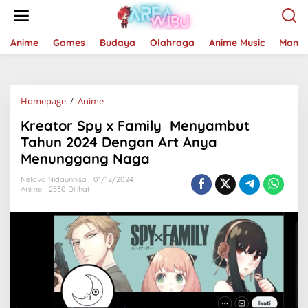
Lewati
ke
konten
Anime
Games
Budaya
Olahraga
Anime Music
Mang
Kreator
Homepage
/
Anime
Spy
Kreator Spy x Family Menyambut
x
Family
Tahun 2024 Dengan Art Anya
Menyambut
Menunggang Naga
Tahun
2024
Nelova Nidaunnisa
01/12/2024
Dengan
Anime
2530 Dilihat
Art
Anya
Menunggang
Naga