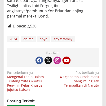
satu telepati, ayah angkatnya/agen rahasia
Twilight, alias Loid Forger, ibu
angkatnya/pembunuh Yor Briar dan anjing
peramal mereka, Bond.
Dibaca:
2,530
2024
anime
anya
spy x family
Ikuti Kami
Navigasi
Pos sebelumnya
Pos berikutnya
Mengenal Lebih Dalam
4 Kejahatan Orochimaru
pos
Tentang Yuta Okkotsu,
yang Paling Tak
Penyihir Kelas Khusus
Termaafkan di Naruto
Jujutsu Kaisen
Posting Terkait