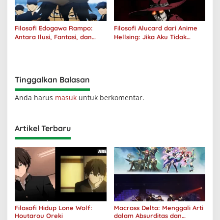
Filosofi Edogawa Rampo:
Filosofi Alucard dari Anime
Antara Ilusi, Fantasi, dan
Hellsing: Jika Aku Tidak
Realitas
Diterima oleh Dunia, Akan
Kuhancurkan Semuanya
Tinggalkan Balasan
Anda harus
masuk
untuk berkomentar.
Artikel Terbaru
Filosofi Hidup Lone Wolf:
Macross Delta: Menggali Arti
Houtarou Oreki
dalam Absurditas dan