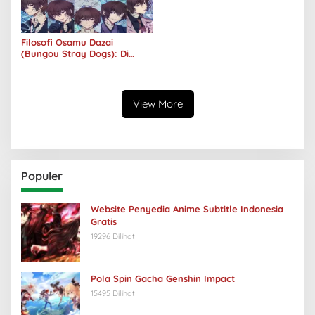
Filosofi Osamu Dazai
(Bungou Stray Dogs): Di
Balik Senyumnya, Jurang
Keabsurdan Menganga
View More
Populer
Website Penyedia Anime Subtitle Indonesia
Gratis
19296 Dilihat
Pola Spin Gacha Genshin Impact
15495 Dilihat