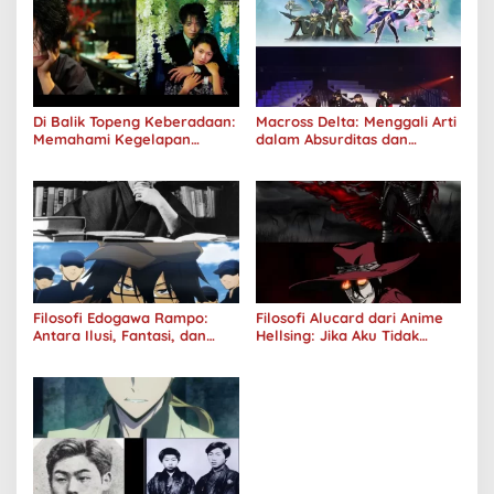
Di Balik Topeng Keberadaan:
Macross Delta: Menggali Arti
Memahami Kegelapan
dalam Absurditas dan
Manusia melalui No Longer
Tanggung Jawab
Human
Filosofi Edogawa Rampo:
Filosofi Alucard dari Anime
Antara Ilusi, Fantasi, dan
Hellsing: Jika Aku Tidak
Realitas
Diterima oleh Dunia, Akan
Kuhancurkan Semuanya