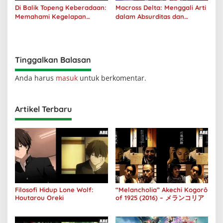
Di Balik Topeng Keberadaan:
Macross Delta: Menggali Arti
Memahami Kegelapan
dalam Absurditas dan
Manusia melalui No Longer
Tanggung Jawab
Human
Tinggalkan Balasan
Anda harus
masuk
untuk berkomentar.
Artikel Terbaru
Filosofi Hidup Lone Wolf:
“Melancholia” Akechi Kogorô
Houtarou Oreki
of 1925 (2016) – メランコリア