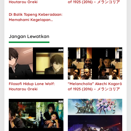
Houtarou Oreki
of 1925 (2016) – メランコリア
Di Balik Topeng Keberadaan:
Memahami Kegelapan
Manusia melalui No Longer
Human
Jangan Lewatkan
Filosofi Hidup Lone Wolf:
“Melancholia” Akechi Kogorô
Houtarou Oreki
of 1925 (2016) – メランコリア