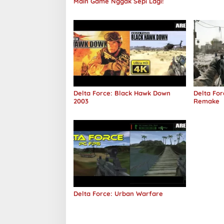
Main Game Nggak Sepi Lagi!
Delta Force: Black Hawk Down
Delta Fo
2003
Remake
Delta Force: Urban Warfare