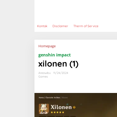
Kontak
Disclaimer
Therm of Service
Lampiran
Homepage
genshin impact
xilonen (1)
Areawibu
11/24/2024
Games