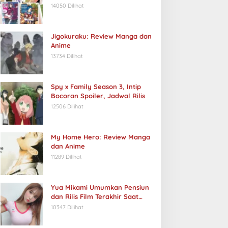
14050 Dilihat
Jigokuraku: Review Manga dan
Anime
13734 Dilihat
Spy x Family Season 3, Intip
Bocoran Spoiler, Jadwal Rilis
12506 Dilihat
My Home Hero: Review Manga
dan Anime
11289 Dilihat
Yua Mikami Umumkan Pensiun
dan Rilis Film Terakhir Saat
Ulang Tahun
10347 Dilihat