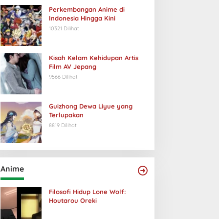
Perkembangan Anime di
Indonesia Hingga Kini
10321 Dilihat
Kisah Kelam Kehidupan Artis
Film AV Jepang
9566 Dilihat
Guizhong Dewa Liyue yang
Terlupakan
8819 Dilihat
Anime
Filosofi Hidup Lone Wolf:
Houtarou Oreki