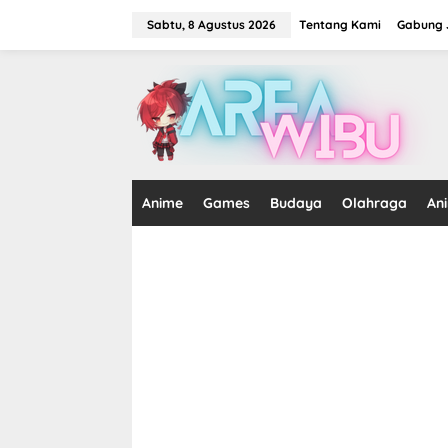
Lewati
ke
Sabtu, 8 Agustus 2026
Tentang Kami
Gabung J
konten
tutup
Anime
Games
Budaya
Olahraga
An