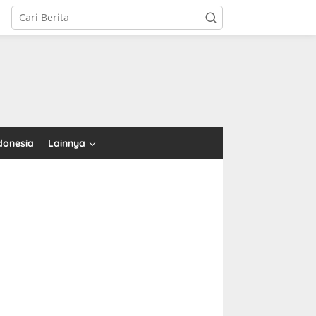
tutup
donesia
Lainnya