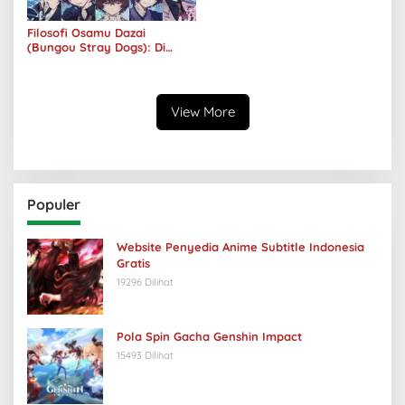
Filosofi Osamu Dazai
(Bungou Stray Dogs): Di
Balik Senyumnya, Jurang
Keabsurdan Menganga
View More
Populer
Website Penyedia Anime Subtitle Indonesia
Gratis
19296 Dilihat
Pola Spin Gacha Genshin Impact
15493 Dilihat