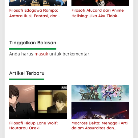
Filosofi Edogawa Rampo:
Filosofi Alucard dari Anime
Antara Ilusi, Fantasi, dan
Hellsing: Jika Aku Tidak
Realitas
Diterima oleh Dunia, Akan
Kuhancurkan Semuanya
Tinggalkan Balasan
Anda harus
masuk
untuk berkomentar.
Artikel Terbaru
Filosofi Hidup Lone Wolf:
Macross Delta: Menggali Arti
Houtarou Oreki
dalam Absurditas dan
Tanggung Jawab