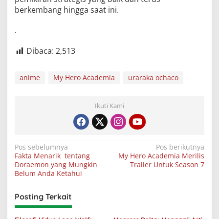
berkembang hingga saat ini.
.
Dibaca:
2,513
anime
My Hero Academia
uraraka ochaco
Ikuti Kami
Navigasi
Pos sebelumnya
Pos berikutnya
Fakta Menarik tentang
My Hero Academia Merilis
pos
Doraemon yang Mungkin
Trailer Untuk Season 7
Belum Anda Ketahui
Posting Terkait