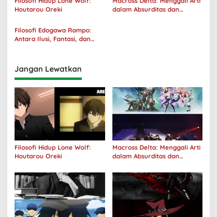
Filosofi Hidup Lone Wolf:
Macross Delta: Menggali Arti
Houtarou Oreki
dalam Absurditas dan
Tanggung Jawab
Filosofi Edogawa Rampo:
Antara Ilusi, Fantasi, dan
Realitas
Jangan Lewatkan
Filosofi Hidup Lone Wolf:
Macross Delta: Menggali Arti
Houtarou Oreki
dalam Absurditas dan
Tanggung Jawab