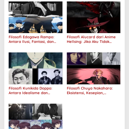
Filosofi Edogawa Rampo:
Filosofi Alucard dari Anime
Antara Ilusi, Fantasi, dan
Hellsing: Jika Aku Tidak
Realitas
Diterima oleh Dunia, Akan
Kuhancurkan Semuanya
Filosofi Kunikida Doppo:
Filosofi Chuya Nakahara:
Antara Idealisme dan
Eksistensi, Kesepian,
Romantisme
Melankolis, dan Kerinduan