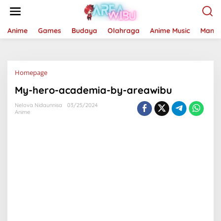
Lewati
ke
konten
Anime
Games
Budaya
Olahraga
Anime Music
Mang
Lampiran
Homepage
My-hero-academia-by-areawibu
Nelova Nidaunnisa
03/25/2024
Anime