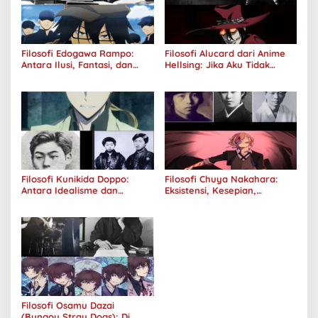
Filosofi Edogawa Rampo:
Filosofi Alucard dari Anime
Antara Ilusi, Fantasi, dan
Hellsing: Jika Aku Tidak
Realitas
Diterima oleh Dunia, Akan
Kuhancurkan Semuanya
Filosofi Kunikida Doppo:
Filosofi Chuya Nakahara:
Antara Idealisme dan
Eksistensi, Kesepian,
Romantisme
Melankolis, dan Kerinduan
Filosofi Osamu Dazai
(Bungou Stray Dogs): Di