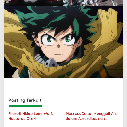
Posting Terkait
Filosofi Hidup Lone Wolf:
Macross Delta: Menggali Arti
Houtarou Oreki
dalam Absurditas dan
Tanggung Jawab