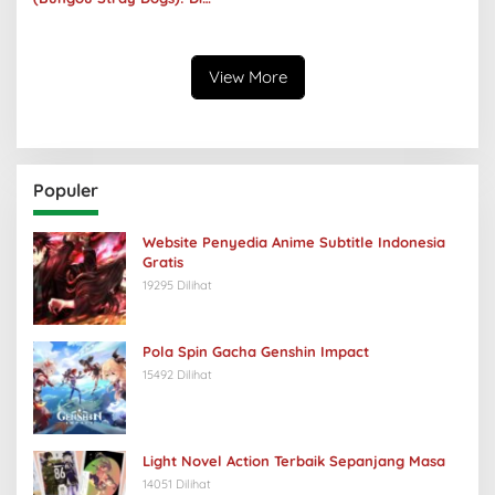
Balik Senyumnya, Jurang
Keabsurdan Menganga
View More
Populer
Website Penyedia Anime Subtitle Indonesia
Gratis
19295 Dilihat
Pola Spin Gacha Genshin Impact
15492 Dilihat
Light Novel Action Terbaik Sepanjang Masa
14051 Dilihat