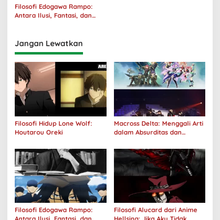
Filosofi Edogawa Rampo:
Antara Ilusi, Fantasi, dan
Realitas
Jangan Lewatkan
Filosofi Hidup Lone Wolf:
Macross Delta: Menggali Arti
Houtarou Oreki
dalam Absurditas dan
Tanggung Jawab
Filosofi Edogawa Rampo:
Filosofi Alucard dari Anime
Antara Ilusi, Fantasi, dan
Hellsing: Jika Aku Tidak