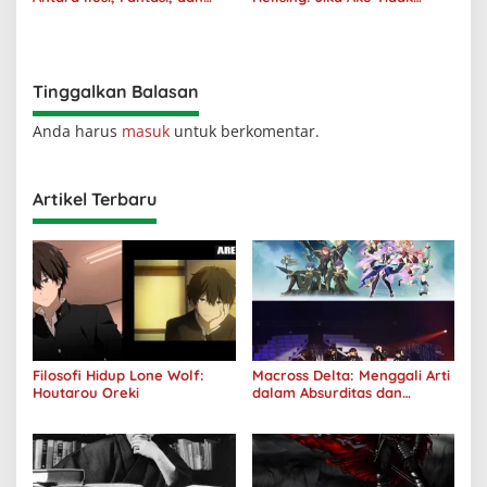
Realitas
Diterima oleh Dunia, Akan
Kuhancurkan Semuanya
Tinggalkan Balasan
Anda harus
masuk
untuk berkomentar.
Artikel Terbaru
Filosofi Hidup Lone Wolf:
Macross Delta: Menggali Arti
Houtarou Oreki
dalam Absurditas dan
Tanggung Jawab