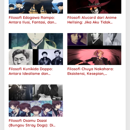
Filosofi Edogawa Rampo:
Filosofi Alucard dari Anime
Antara Ilusi, Fantasi, dan
Hellsing: Jika Aku Tidak
Realitas
Diterima oleh Dunia, Akan
Kuhancurkan Semuanya
Filosofi Kunikida Doppo:
Filosofi Chuya Nakahara:
Antara Idealisme dan
Eksistensi, Kesepian,
Romantisme
Melankolis, dan Kerinduan
Filosofi Osamu Dazai
(Bungou Stray Dogs): Di
Balik Senyumnya, Jurang