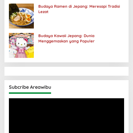
Budaya Ramen di Jepang: Meresapi Tradisi
Lezat
Budaya Kawaii Jepang: Dunia
Menggemaskan yang Populer
Subcribe Areawibu
Pemutar
Video