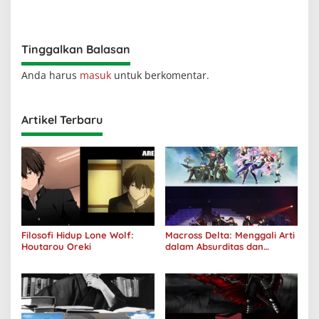
Realitas
Diterima oleh Dunia, Akan
Kuhancurkan Semuanya
Tinggalkan Balasan
Anda harus
masuk
untuk berkomentar.
Artikel Terbaru
Filosofi Hidup Lone Wolf:
Macross Delta: Menggali Arti
Houtarou Oreki
dalam Absurditas dan
Tanggung Jawab