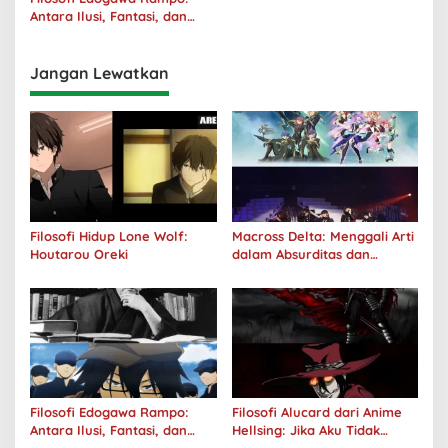
Antara Ilusi, Fantasi, dan
Realitas
Jangan Lewatkan
Filosofi Hidup Lone Wolf:
Macross Delta: Menggali Arti
Houtarou Oreki
dalam Absurditas dan
Tanggung Jawab
Filosofi Edogawa Rampo:
Filosofi Alucard dari Anime
Antara Ilusi, Fantasi, dan
Hellsing: Jika Aku Tidak