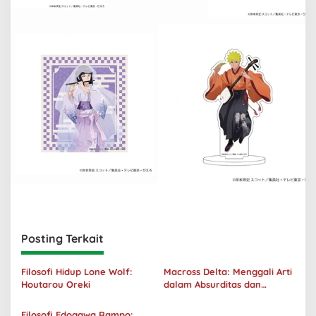
Posting Terkait
Filosofi Hidup Lone Wolf:
Macross Delta: Menggali Arti
Houtarou Oreki
dalam Absurditas dan
Tanggung Jawab
Filosofi Edogawa Rampo: