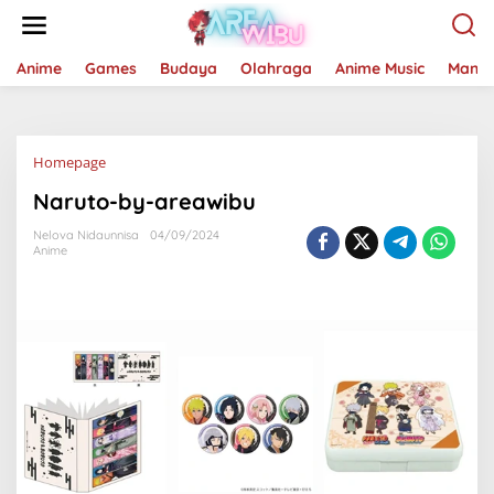
Lewati
ke
konten
Anime
Games
Budaya
Olahraga
Anime Music
Mang
Lampiran
Homepage
Naruto-by-areawibu
Nelova Nidaunnisa
04/09/2024
Anime