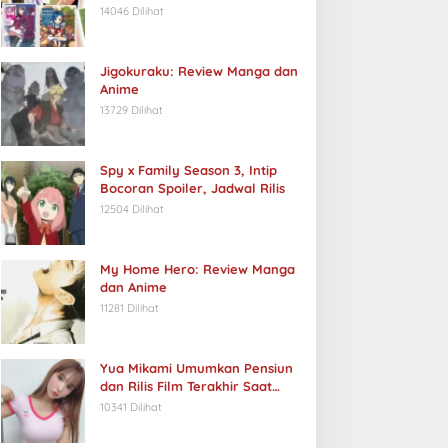
14046 Dilihat
Jigokuraku: Review Manga dan
Anime
13729 Dilihat
Spy x Family Season 3, Intip
Bocoran Spoiler, Jadwal Rilis
12504 Dilihat
My Home Hero: Review Manga
dan Anime
11281 Dilihat
Yua Mikami Umumkan Pensiun
dan Rilis Film Terakhir Saat
Ulang Tahun
10341 Dilihat