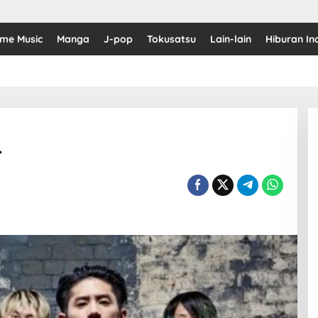
ime Music
Manga
J-pop
Tokusatsu
Lain-lain
Hiburan In
r