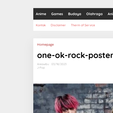
Anime
Games
Budaya
Olahraga
An
Kontak
Disclaimer
Therm of Service
Lampiran
Homepage
one-ok-rock-poste
Areawibu
03/18/2023
J-Pop