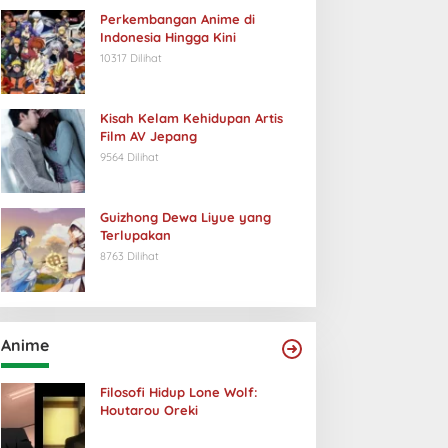
Perkembangan Anime di
Indonesia Hingga Kini
10317 Dilihat
Kisah Kelam Kehidupan Artis
Film AV Jepang
9564 Dilihat
Guizhong Dewa Liyue yang
Terlupakan
8763 Dilihat
Anime
Filosofi Hidup Lone Wolf:
Houtarou Oreki