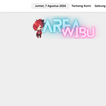
Lewati
ke
Jumat, 7 Agustus 2026
Tentang Kami
Gabung 
konten
tutup