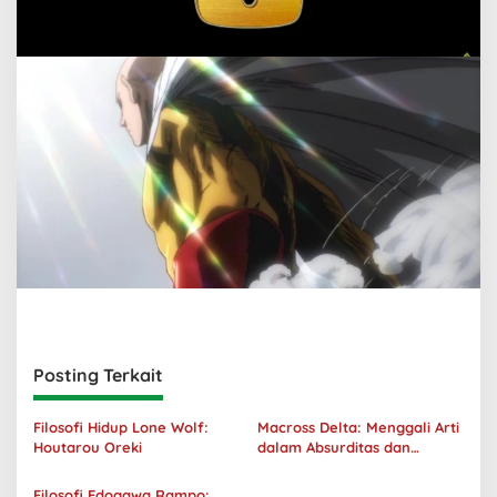
Posting Terkait
Filosofi Hidup Lone Wolf:
Macross Delta: Menggali Arti
Houtarou Oreki
dalam Absurditas dan
Tanggung Jawab
Filosofi Edogawa Rampo: