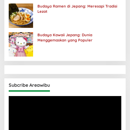
Budaya Ramen di Jepang: Meresapi Tradisi
Lezat
Budaya Kawaii Jepang: Dunia
Menggemaskan yang Populer
Subcribe Areawibu
Pemutar
Video