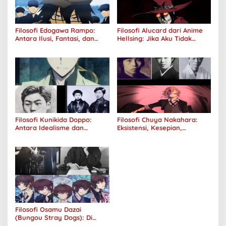
Filosofi Edogawa Rampo:
Filosofi Alucard dari Anime
Antara Ilusi, Fantasi, dan
Hellsing: Jika Aku Tidak
Realitas
Diterima oleh Dunia, Akan
Kuhancurkan Semuanya
Filosofi Kunikida Doppo:
Filosofi Chuya Nakahara:
Antara Idealisme dan
Eksistensi, Kesepian,
Romantisme
Melankolis, dan Kerinduan
Filosofi Osamu Dazai
(Bungou Stray Dogs): Di
Balik Senyumnya, Jurang