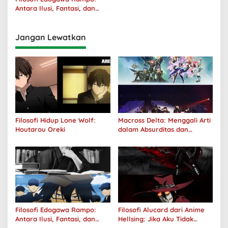
Antara Ilusi, Fantasi, dan
Realitas
Jangan Lewatkan
Filosofi Hidup Lone Wolf:
Macross Delta: Menggali Arti
Houtarou Oreki
dalam Absurditas dan
Tanggung Jawab
Filosofi Edogawa Rampo:
Filosofi Alucard dari Anime
Antara Ilusi, Fantasi, dan
Hellsing: Jika Aku Tidak