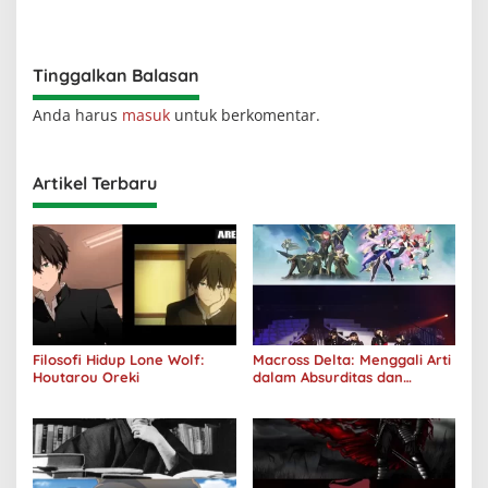
Realitas
Diterima oleh Dunia, Akan
Kuhancurkan Semuanya
Tinggalkan Balasan
Anda harus
masuk
untuk berkomentar.
Artikel Terbaru
Filosofi Hidup Lone Wolf:
Macross Delta: Menggali Arti
Houtarou Oreki
dalam Absurditas dan
Tanggung Jawab