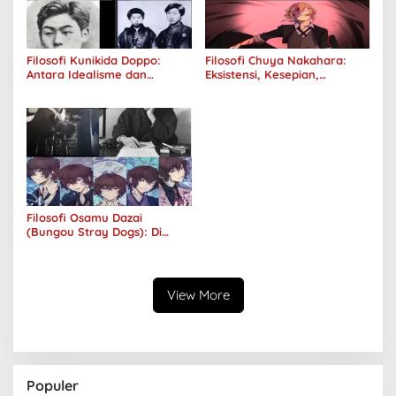
Filosofi Kunikida Doppo:
Filosofi Chuya Nakahara:
Antara Idealisme dan
Eksistensi, Kesepian,
Romantisme
Melankolis, dan Kerinduan
Filosofi Osamu Dazai
(Bungou Stray Dogs): Di
Balik Senyumnya, Jurang
Keabsurdan Menganga
View More
Populer