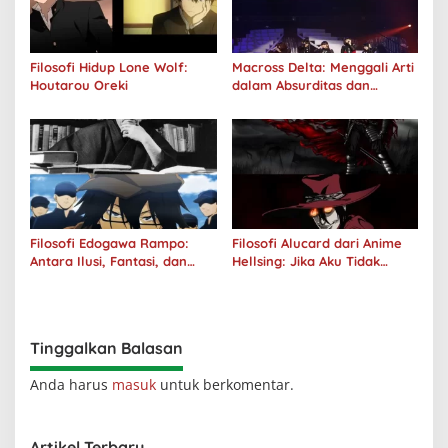
Filosofi Hidup Lone Wolf:
Macross Delta: Menggali Arti
Houtarou Oreki
dalam Absurditas dan
Tanggung Jawab
Filosofi Edogawa Rampo:
Filosofi Alucard dari Anime
Antara Ilusi, Fantasi, dan
Hellsing: Jika Aku Tidak
Realitas
Diterima oleh Dunia, Akan
Kuhancurkan Semuanya
Tinggalkan Balasan
Anda harus
masuk
untuk berkomentar.
Artikel Terbaru