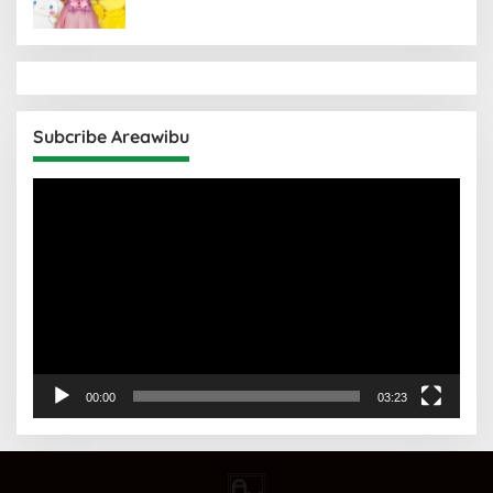
Subcribe Areawibu
Pemutar
Video
00:00
03:23