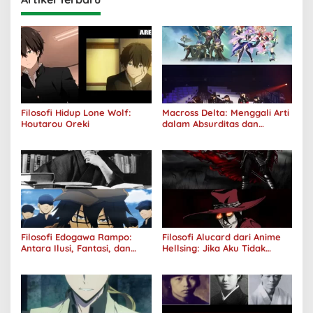
Filosofi Hidup Lone Wolf:
Macross Delta: Menggali Arti
Houtarou Oreki
dalam Absurditas dan
Tanggung Jawab
Filosofi Edogawa Rampo:
Filosofi Alucard dari Anime
Antara Ilusi, Fantasi, dan
Hellsing: Jika Aku Tidak
Realitas
Diterima oleh Dunia, Akan
Kuhancurkan Semuanya