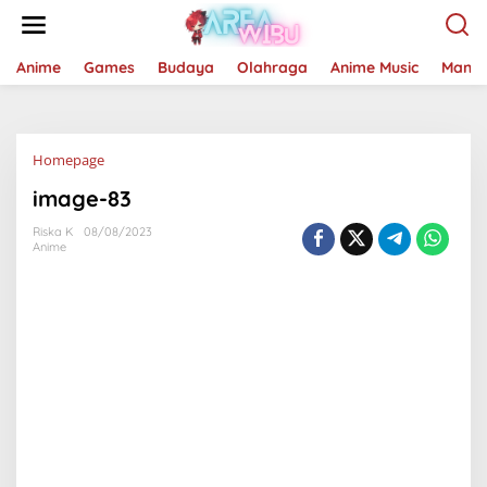
Lewati
ke
konten
Anime
Games
Budaya
Olahraga
Anime Music
Mang
Lampiran
Homepage
image-83
Riska K
08/08/2023
Anime