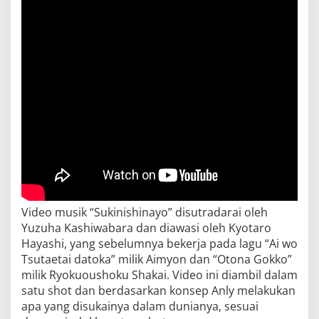
Video musik “Sukinishinayo” disutradarai oleh
Yuzuha Kashiwabara dan diawasi oleh Kyotaro
Hayashi, yang sebelumnya bekerja pada lagu “Ai wo
Tsutaetai datoka” milik Aimyon dan “Otona Gokko”
milik Ryokuoushoku Shakai. Video ini diambil dalam
satu shot dan berdasarkan konsep Anly melakukan
apa yang disukainya dalam dunianya, sesuai