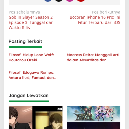
Navigasi
Pos sebelumnya
Pos berikutnya
Goblin Slayer Season 2
Bocoran iPhone 16 Pro: Ini
pos
Episode 3: Tanggal dan
Fitur Terbaru dari iOS
Waktu Rilis
Posting Terkait
Filosofi Hidup Lone Wolf:
Macross Delta: Menggali Arti
Houtarou Oreki
dalam Absurditas dan
Tanggung Jawab
Filosofi Edogawa Rampo:
Antara Ilusi, Fantasi, dan
Realitas
Jangan Lewatkan