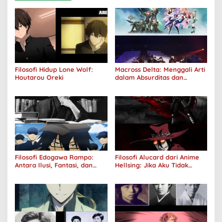
Filosofi Hidup Lone Wolf:
Macross Delta: Menggali Arti
Houtarou Oreki
dalam Absurditas dan
Tanggung Jawab
Filosofi Edogawa Rampo:
Filosofi Alucard dari Anime
Antara Ilusi, Fantasi, dan
Hellsing: Jika Aku Tidak
Realitas
Diterima oleh Dunia, Akan
Kuhancurkan Semuanya