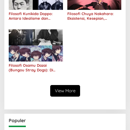
Filosofi Kunikida Doppo:
Filosofi Chuya Nakahara:
Antara Idealisme dan
Eksistensi, Kesepian,
Romantisme
Melankolis, dan Kerinduan
Filosofi Osamu Dazai
(Bungou Stray Dogs): Di
Balik Senyumnya, Jurang
Keabsurdan Menganga
View More
Populer