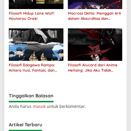
Filosofi Hidup Lone Wolf:
Macross Delta: Menggali Arti
Houtarou Oreki
dalam Absurditas dan
Tanggung Jawab
Filosofi Edogawa Rampo:
Filosofi Alucard dari Anime
Antara Ilusi, Fantasi, dan
Hellsing: Jika Aku Tidak
Realitas
Diterima oleh Dunia, Akan
Kuhancurkan Semuanya
Tinggalkan Balasan
Anda harus
masuk
untuk berkomentar.
Artikel Terbaru