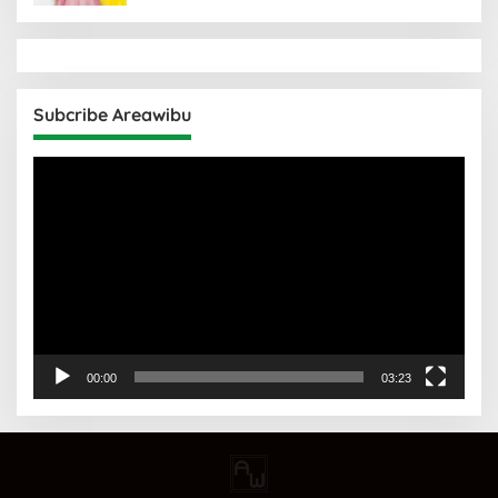
Subcribe Areawibu
Pemutar
Video
00:00
03:23