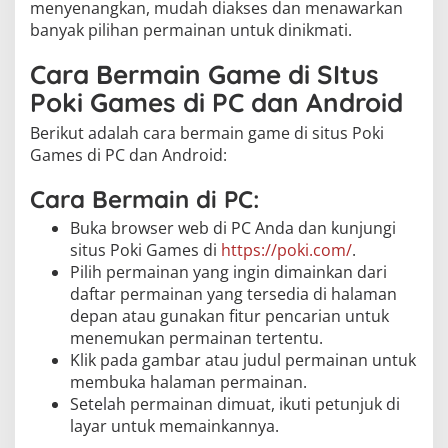
menyenangkan, mudah diakses dan menawarkan
banyak pilihan permainan untuk dinikmati.
Cara Bermain Game di SItus
Poki Games di PC dan Android
Berikut adalah cara bermain game di situs Poki
Games di PC dan Android:
Cara Bermain di PC:
Buka browser web di PC Anda dan kunjungi
situs Poki Games di
https://poki.com/
.
Pilih permainan yang ingin dimainkan dari
daftar permainan yang tersedia di halaman
depan atau gunakan fitur pencarian untuk
menemukan permainan tertentu.
Klik pada gambar atau judul permainan untuk
membuka halaman permainan.
Setelah permainan dimuat, ikuti petunjuk di
layar untuk memainkannya.