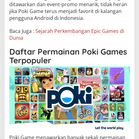
ditawarkan dan event-promo menarik, tidak heran
jika Poki Game terus menjadi favorit di kalangan
pengguna Android di Indonesia.
Baca Juga :
Sejarah Perkembangan Epic Games di
Dunia
Daftar Permainan Poki Games
Terpopuler
Poki Game menawarkan banyak sekali permainan