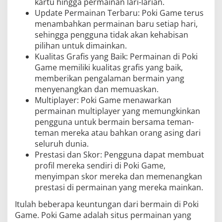
kartu hingga permainan lari-larian.
Update Permainan Terbaru: Poki Game terus
menambahkan permainan baru setiap hari,
sehingga pengguna tidak akan kehabisan
pilihan untuk dimainkan.
Kualitas Grafis yang Baik: Permainan di Poki
Game memiliki kualitas grafis yang baik,
memberikan pengalaman bermain yang
menyenangkan dan memuaskan.
Multiplayer: Poki Game menawarkan
permainan multiplayer yang memungkinkan
pengguna untuk bermain bersama teman-
teman mereka atau bahkan orang asing dari
seluruh dunia.
Prestasi dan Skor: Pengguna dapat membuat
profil mereka sendiri di Poki Game,
menyimpan skor mereka dan memenangkan
prestasi di permainan yang mereka mainkan.
Itulah beberapa keuntungan dari bermain di Poki
Game. Poki Game adalah situs permainan yang