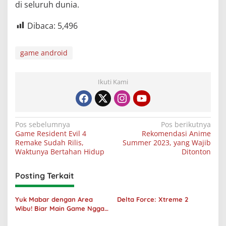
di seluruh dunia.
Dibaca:
5,496
game android
Ikuti Kami
Navigasi
Pos sebelumnya
Pos berikutnya
Game Resident Evil 4
Rekomendasi Anime
pos
Remake Sudah Rilis,
Summer 2023, yang Wajib
Waktunya Bertahan Hidup
Ditonton
Posting Terkait
Yuk Mabar dengan Area
Delta Force: Xtreme 2
Wibu! Biar Main Game Nggak
Sepi Lagi!