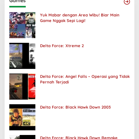
Games
Yuk Mabar dengan Area Wibu! Biar Main
Game Nggak Sepi Lagi!
Delta Force: Xtreme 2
Delta Force: Angel Falls – Operasi yang Tidak
Pernah Terjadi
Delta Force: Black Hawk Down 2003
Delta Force: Black Hawk Down Remake