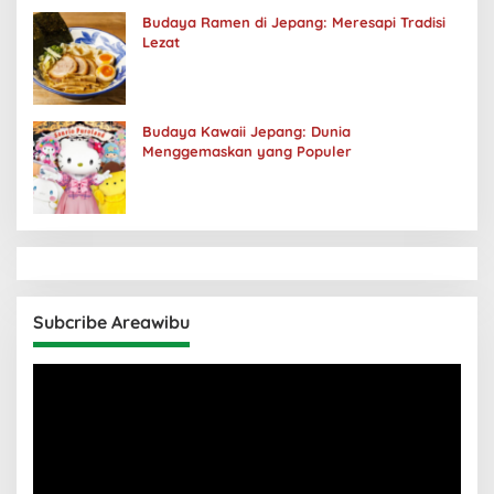
Budaya Ramen di Jepang: Meresapi Tradisi
Lezat
Budaya Kawaii Jepang: Dunia
Menggemaskan yang Populer
Subcribe Areawibu
Pemutar
Video