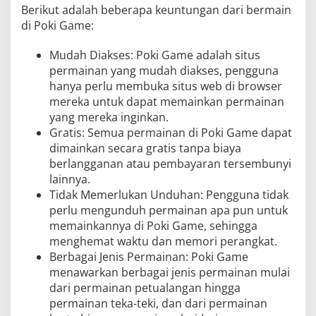
Berikut adalah beberapa keuntungan dari bermain
di Poki Game:
Mudah Diakses: Poki Game adalah situs
permainan yang mudah diakses, pengguna
hanya perlu membuka situs web di browser
mereka untuk dapat memainkan permainan
yang mereka inginkan.
Gratis: Semua permainan di Poki Game dapat
dimainkan secara gratis tanpa biaya
berlangganan atau pembayaran tersembunyi
lainnya.
Tidak Memerlukan Unduhan: Pengguna tidak
perlu mengunduh permainan apa pun untuk
memainkannya di Poki Game, sehingga
menghemat waktu dan memori perangkat.
Berbagai Jenis Permainan: Poki Game
menawarkan berbagai jenis permainan mulai
dari permainan petualangan hingga
permainan teka-teki, dan dari permainan