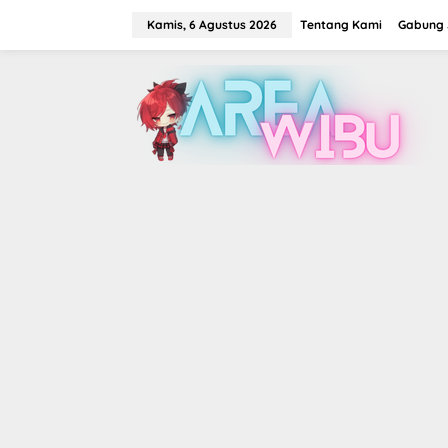
Lewati
ke
Kamis, 6 Agustus 2026
Tentang Kami
Gabung J
konten
tutup