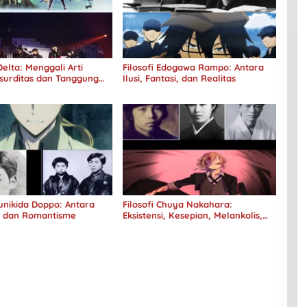
elta: Menggali Arti
Filosofi Edogawa Rampo: Antara
surditas dan Tanggung
Ilusi, Fantasi, dan Realitas
Kunikida Doppo: Antara
Filosofi Chuya Nakahara:
e dan Romantisme
Eksistensi, Kesepian, Melankolis,
dan Kerinduan