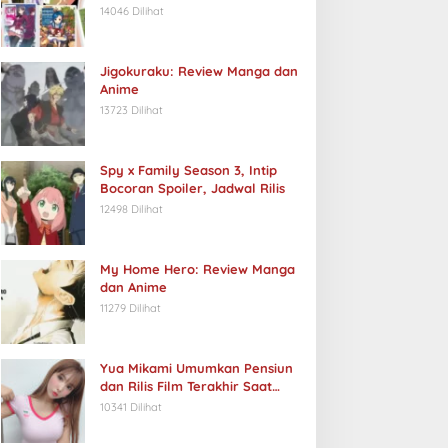
14046 Dilihat
Jigokuraku: Review Manga dan
Anime
13723 Dilihat
Spy x Family Season 3, Intip
Bocoran Spoiler, Jadwal Rilis
12498 Dilihat
My Home Hero: Review Manga
dan Anime
11279 Dilihat
Yua Mikami Umumkan Pensiun
dan Rilis Film Terakhir Saat
Ulang Tahun
10341 Dilihat