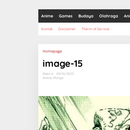
Anime
Games
Budaya
Olahraga
An
Kontak
Disclaimer
Therm of Service
Lampiran
Homepage
image-15
Riska K
09/14/2023
Anime
,
Manga