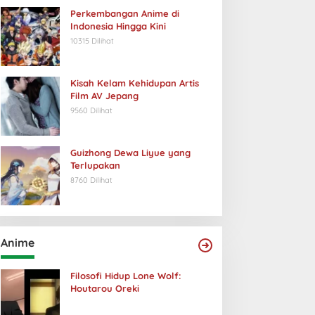
Perkembangan Anime di
Indonesia Hingga Kini
10315 Dilihat
Kisah Kelam Kehidupan Artis
Film AV Jepang
9560 Dilihat
Guizhong Dewa Liyue yang
Terlupakan
8760 Dilihat
Anime
Filosofi Hidup Lone Wolf:
Houtarou Oreki