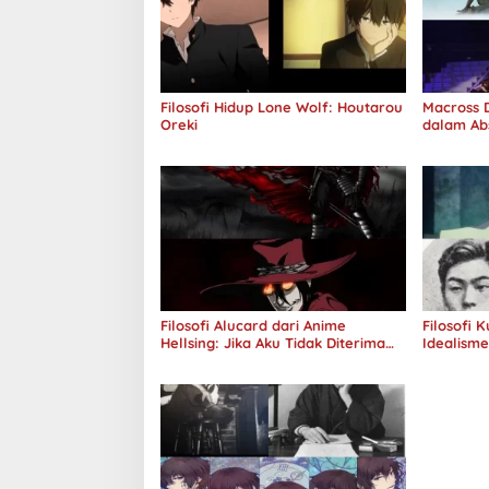
Filosofi Hidup Lone Wolf: Houtarou
Macross D
Oreki
dalam Ab
Jawab
Filosofi Alucard dari Anime
Filosofi 
Hellsing: Jika Aku Tidak Diterima
Idealism
oleh Dunia, Akan Kuhancurkan
Semuanya