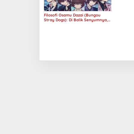
Filosofi Osamu Dazai (Bungou
Stray Dogs): Di Balik Senyumnya,
Jurang Keabsurdan Menganga