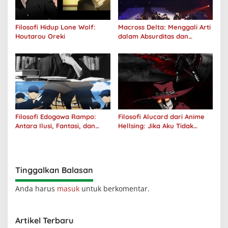
Filosofi Hidup Lone Wolf:
Macross Delta: Menggali Arti
Houtarou Oreki
dalam Absurditas dan
Tanggung Jawab
Filosofi Edogawa Rampo:
Filosofi Alucard dari Anime
Antara Ilusi, Fantasi, dan
Hellsing: Jika Aku Tidak
Realitas
Diterima oleh Dunia, Akan
Kuhancurkan Semuanya
Tinggalkan Balasan
Anda harus
masuk
untuk berkomentar.
Artikel Terbaru