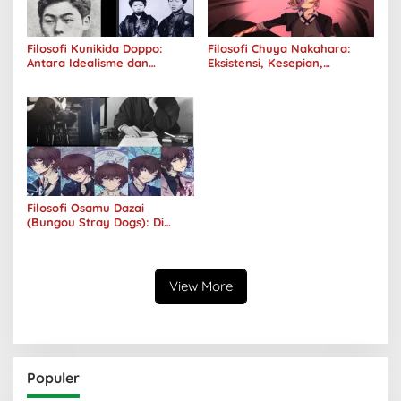
Filosofi Kunikida Doppo:
Filosofi Chuya Nakahara:
Antara Idealisme dan
Eksistensi, Kesepian,
Romantisme
Melankolis, dan Kerinduan
Filosofi Osamu Dazai
(Bungou Stray Dogs): Di
Balik Senyumnya, Jurang
Keabsurdan Menganga
View More
Populer