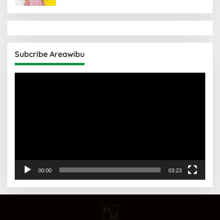
Subcribe Areawibu
Pemutar
Video
00:00
03:23