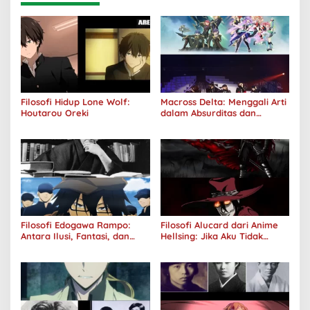
Filosofi Hidup Lone Wolf:
Macross Delta: Menggali Arti
Houtarou Oreki
dalam Absurditas dan
Tanggung Jawab
Filosofi Edogawa Rampo:
Filosofi Alucard dari Anime
Antara Ilusi, Fantasi, dan
Hellsing: Jika Aku Tidak
Realitas
Diterima oleh Dunia, Akan
Kuhancurkan Semuanya