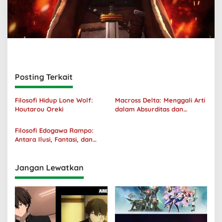
Posting Terkait
Filosofi Hidup Lone Wolf:
Macross Delta: Menggali Arti
Houtarou Oreki
dalam Absurditas dan
Tanggung Jawab
Filosofi Edogawa Rampo:
Antara Ilusi, Fantasi, dan
Realitas
Jangan Lewatkan