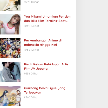
11279 Dilihat
Yua Mikami Umumkan Pensiun
dan Rilis Film Terakhir Saat
Ulang Tahun
10341 Dilihat
Perkembangan Anime di
Indonesia Hingga Kini
10313 Dilihat
Kisah Kelam Kehidupan Artis
Film AV Jepang
9558 Dilihat
Guizhong Dewa Liyue yang
Terlupakan
8760 Dilihat