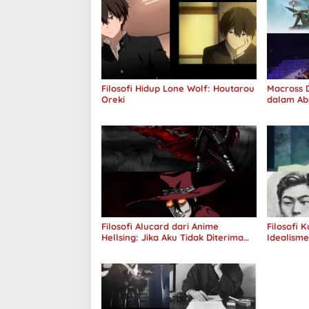
Filosofi Hidup Lone Wolf: Houtarou
Macross D
Oreki
dalam Ab
Jawab
Filosofi Alucard dari Anime
Filosofi 
Hellsing: Jika Aku Tidak Diterima
Idealism
oleh Dunia, Akan Kuhancurkan
Semuanya