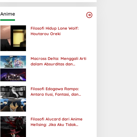
Anime
Filosofi Hidup Lone Wolf:
Houtarou Oreki
Macross Delta: Menggali Arti
dalam Absurditas dan
Tanggung Jawab
Filosofi Edogawa Rampo:
Antara Ilusi, Fantasi, dan
Realitas
Filosofi Alucard dari Anime
Hellsing: Jika Aku Tidak
Diterima oleh Dunia, Akan
Kuhancurkan Semuanya