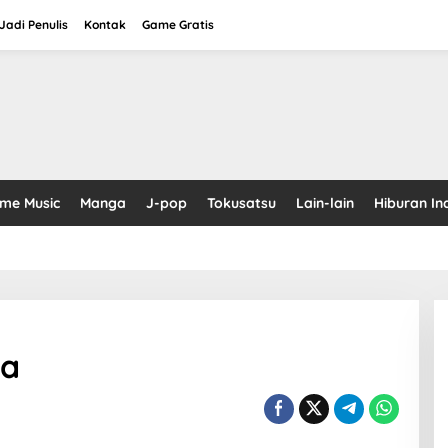
adi Penulis
Kontak
Game Gratis
ime Music
Manga
J-pop
Tokusatsu
Lain-lain
Hiburan In
ga