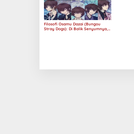
Filosofi Osamu Dazai (Bungou
Stray Dogs): Di Balik Senyumnya,
Jurang Keabsurdan Menganga