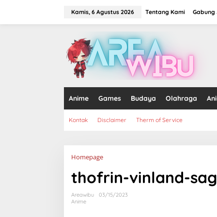
Lewati
ke
Kamis, 6 Agustus 2026
Tentang Kami
Gabung J
konten
tutup
Anime
Games
Budaya
Olahraga
An
Kontak
Disclaimer
Therm of Service
Lampiran
Homepage
thofrin-vinland-sa
Areawibu
03/15/2023
Anime