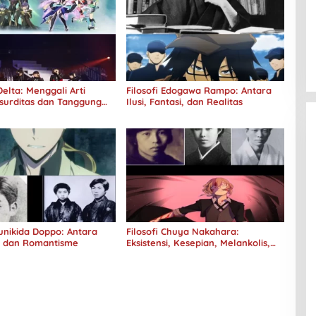
elta: Menggali Arti
Filosofi Edogawa Rampo: Antara
surditas dan Tanggung
Ilusi, Fantasi, dan Realitas
Kunikida Doppo: Antara
Filosofi Chuya Nakahara:
e dan Romantisme
Eksistensi, Kesepian, Melankolis,
dan Kerinduan