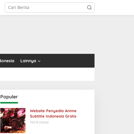
tutup
donesia
Lainnya
Populer
Website Penyedia Anime
Subtitle Indonesia Gratis
19278 Dilihat