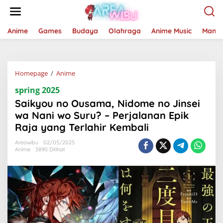
Lewati
ke
konten
Anime
Games
Budaya
Olahraga
Anime Music
Mang
Saikyou
Homepage
/
Anime
no
spring 2025
Ousama,
Nidome
Saikyou no Ousama, Nidome no Jinsei
no
wa Nani wo Suru? – Perjalanan Epik
Jinsei
Raja yang Terlahir Kembali
wa
Nani
Areawibu
02/05/2025
wo
Anime
3890 Dilihat
Suru?
–
Perjalanan
Epik
Raja
yang
Terlahir
Kembali