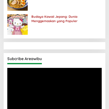
Budaya Kawaii Jepang: Dunia
Menggemaskan yang Populer
Subcribe Areawibu
Pemutar
Video