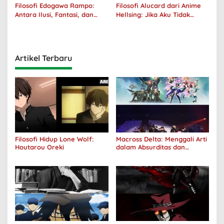
Filosofi Edogawa Rampo:
Filosofi Alucard dari Anime
Antara Ilusi, Fantasi, dan
Hellsing: Jika Aku Tidak
Realitas
Diterima oleh Dunia, Akan
Kuhancurkan Semuanya
Artikel Terbaru
Filosofi Hidup Lone Wolf:
Macross Delta: Menggali Arti
Houtarou Oreki
dalam Absurditas dan
Tanggung Jawab