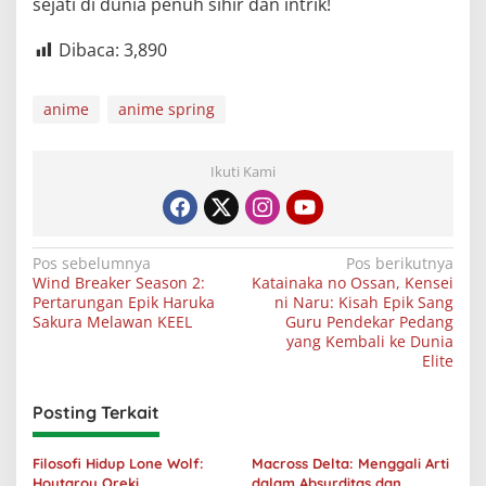
sejati di dunia penuh sihir dan intrik!
Dibaca:
3,890
anime
anime spring
Ikuti Kami
Navigasi
Pos sebelumnya
Pos berikutnya
Wind Breaker Season 2:
Katainaka no Ossan, Kensei
pos
Pertarungan Epik Haruka
ni Naru: Kisah Epik Sang
Sakura Melawan KEEL
Guru Pendekar Pedang
yang Kembali ke Dunia
Elite
Posting Terkait
Filosofi Hidup Lone Wolf:
Macross Delta: Menggali Arti
Houtarou Oreki
dalam Absurditas dan