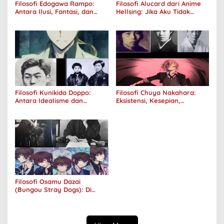
Filosofi Edogawa Rampo:
Filosofi Alucard dari Anime
Antara Ilusi, Fantasi, dan
Hellsing: Jika Aku Tidak
Realitas
Diterima oleh Dunia, Akan
Kuhancurkan Semuanya
Filosofi Kunikida Doppo:
Filosofi Chuya Nakahara:
Antara Idealisme dan
Eksistensi, Kesepian,
Romantisme
Melankolis, dan Kerinduan
Filosofi Osamu Dazai
(Bungou Stray Dogs): Di
Balik Senyumnya, Jurang
Keabsurdan Menganga