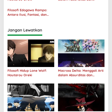
Tanggung Jawab
Filosofi Edogawa Rampo:
Antara Ilusi, Fantasi, dan
Realitas
Jangan Lewatkan
Filosofi Hidup Lone Wolf:
Macross Delta: Menggali Arti
Houtarou Oreki
dalam Absurditas dan
Tanggung Jawab