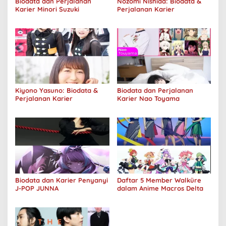
Biodata dan Perjalanan
Nozomi Nishida: Biodata &
Karier Minori Suzuki
Perjalanan Karier
Kiyono Yasuno: Biodata &
Biodata dan Perjalanan
Perjalanan Karier
Karier Nao Toyama
Biodata dan Karier Penyanyi
Daftar 5 Member Walküre
J-POP JUNNA
dalam Anime Macros Delta