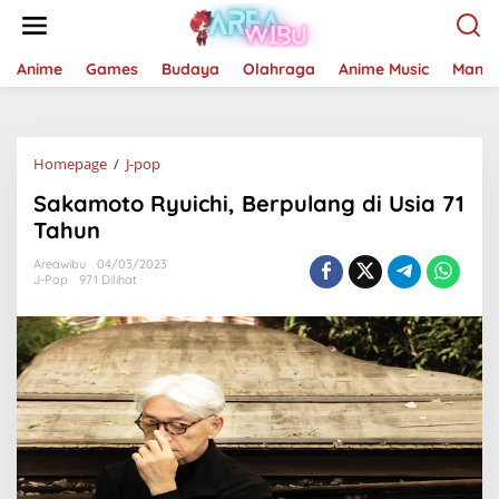
Lewati
ke
konten
Anime
Games
Budaya
Olahraga
Anime Music
Mang
Sakamoto
Homepage
/
J-pop
Ryuichi,
Sakamoto Ryuichi, Berpulang di Usia 71
Berpulang
di
Tahun
Usia
71
Areawibu
04/03/2023
J-Pop
971 Dilihat
Tahun