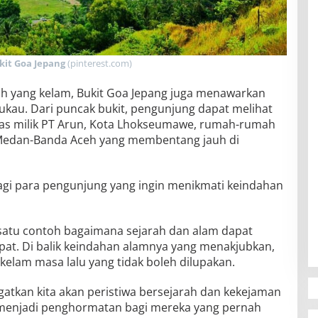
kit Goa Jepang
(pinterest.com)
ah yang kelam, Bukit Goa Jepang juga menawarkan
u. Dari puncak bukit, pengunjung dapat melihat
g gas milik PT Arun, Kota Lhokseumawe, rumah-rumah
 Medan-Banda Aceh yang membentang jauh di
 bagi para pengunjung yang ingin menikmati keindahan
 satu contoh bagaimana sejarah dan alam dapat
at. Di balik keindahan alamnya yang menakjubkan,
elam masa lalu yang tidak boleh dilupakan.
gatkan kita akan peristiwa bersejarah dan kekejaman
s menjadi penghormatan bagi mereka yang pernah