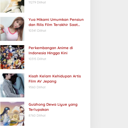
11279 Dilihat
Yua Mikami Umumkan Pensiun
dan Rilis Film Terakhir Saat
Ulang Tahun
10341 Dilihat
Perkembangan Anime di
Indonesia Hingga Kini
10315 Dilihat
Kisah Kelam Kehidupan Artis
Film AV Jepang
9560 Dilihat
Guizhong Dewa Liyue yang
Terlupakan
8760 Dilihat