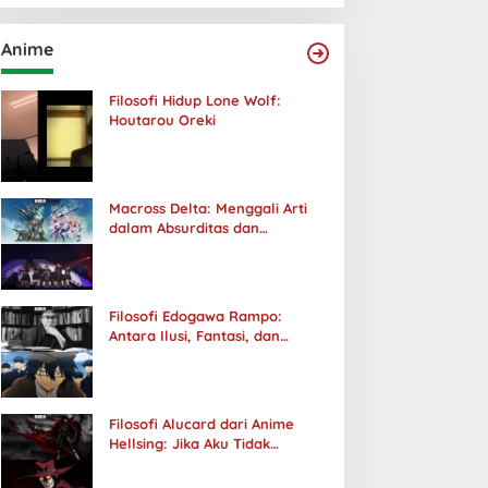
Anime
Filosofi Hidup Lone Wolf:
Houtarou Oreki
Macross Delta: Menggali Arti
dalam Absurditas dan
Tanggung Jawab
Filosofi Edogawa Rampo:
Antara Ilusi, Fantasi, dan
Realitas
Filosofi Alucard dari Anime
Hellsing: Jika Aku Tidak
Diterima oleh Dunia, Akan
Kuhancurkan Semuanya