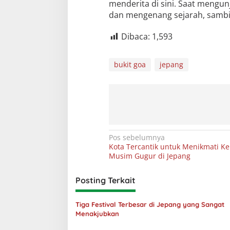
menderita di sini. Saat mengun
dan mengenang sejarah, sambil
Dibaca:
1,593
bukit goa
jepang
Navigasi
Pos sebelumnya
Kota Tercantik untuk Menikmati K
pos
Musim Gugur di Jepang
Posting Terkait
Tiga Festival Terbesar di Jepang yang Sangat
Menakjubkan