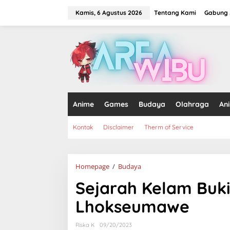
Lewati
ke
Kamis, 6 Agustus 2026
Tentang Kami
Gabung J
konten
tutup
Anime
Games
Budaya
Olahraga
An
Kontak
Disclaimer
Therm of Service
Sejarah
Homepage
/
Budaya
Kelam
Sejarah Kelam Buki
Bukit
Goa
Lhokseumawe
Jepang
di
Lhokseumawe
Riska K
09/20/2023