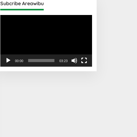
Subcribe Areawibu
Pemutar
Video
00:00
03:23