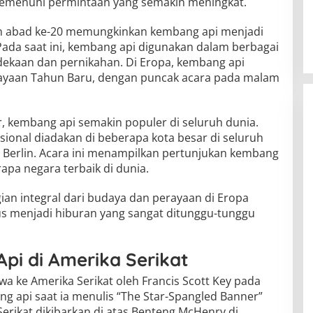
memenuhi permintaan yang semakin meningkat.
m abad ke-20 memungkinkan kembang api menjadi
Pada saat ini, kembang api digunakan dalam berbagai
dekaan dan pernikahan. Di Eropa, kembang api
ayaan Tahun Baru, dengan puncak acara pada malam
, kembang api semakin populer di seluruh dunia.
ional diadakan di beberapa kota besar di seluruh
n Berlin. Acara ini menampilkan pertunjukan kembang
apa negara terbaik di dunia.
ian integral dari budaya dan perayaan di Eropa
s menjadi hiburan yang sangat ditunggu-tunggu
pi di Amerika Serikat
a ke Amerika Serikat oleh Francis Scott Key pada
g api saat ia menulis “The Star-Spangled Banner”
erikat dikibarkan di atas Benteng McHenry di