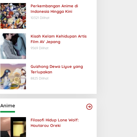
Perkembangan Anime di
Indonesia Hingga Kini
10321 Dilihat
Kisah Kelam Kehidupan Artis
Film AV Jepang
9569 Dilihat
Guizhong Dewa Liyue yang
Terlupakan
8825 Dilihat
Anime
Filosofi Hidup Lone Wolf:
Houtarou Oreki