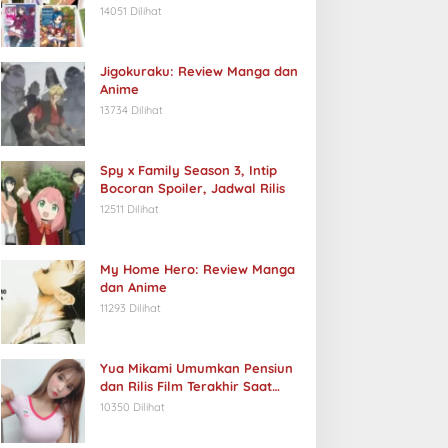
14051 Dilihat
Jigokuraku: Review Manga dan
Anime
13734 Dilihat
Spy x Family Season 3, Intip
Bocoran Spoiler, Jadwal Rilis
12511 Dilihat
My Home Hero: Review Manga
dan Anime
11293 Dilihat
Yua Mikami Umumkan Pensiun
dan Rilis Film Terakhir Saat
Ulang Tahun
10350 Dilihat