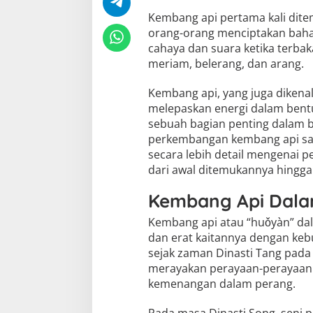
Kembang api pertama kali ditem
orang-orang menciptakan baha
cahaya dan suara ketika terbak
meriam, belerang, dan arang.
Kembang api, yang juga dikena
melepaskan energi dalam bentu
sebuah bagian penting dalam b
perkembangan kembang api san
secara lebih detail mengenai 
dari awal ditemukannya hingga
Kembang Api Dala
Kembang api atau “huǒyàn” da
dan erat kaitannya dengan ke
sejak zaman Dinasti Tang pada
merayakan perayaan-perayaan p
kemenangan dalam perang.