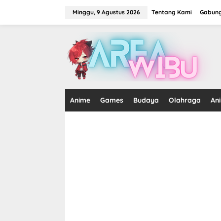
Lewati
ke
Minggu, 9 Agustus 2026
Tentang Kami
Gabung
konten
tutup
Anime
Games
Budaya
Olahraga
An