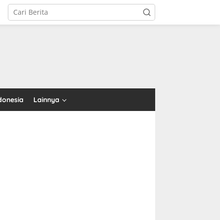
tutup
donesia
Lainnya