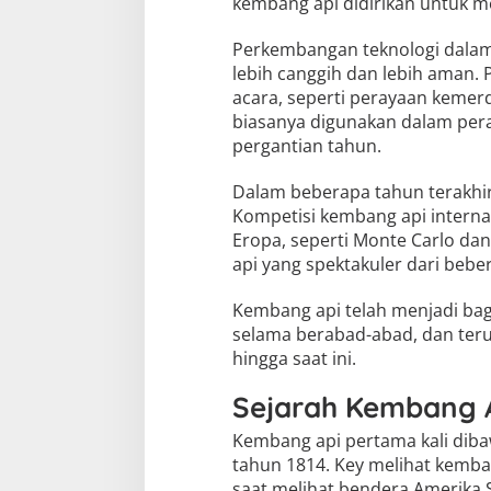
kembang api didirikan untuk 
Perkembangan teknologi dala
lebih canggih dan lebih aman. 
acara, seperti perayaan kemer
biasanya digunakan dalam per
pergantian tahun.
Dalam beberapa tahun terakhir
Kompetisi kembang api internas
Eropa, seperti Monte Carlo da
api yang spektakuler dari beber
Kembang api telah menjadi bag
selama berabad-abad, dan teru
hingga saat ini.
Sejarah Kembang A
Kembang api pertama kali dibaw
tahun 1814. Key melihat kemban
saat melihat bendera Amerika S