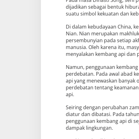
Pada masa Dinasti Song, seni
dijadikan sebagai bentuk hibura
suatu simbol kekuatan dan ke
Di dalam kebudayaan China, k
Nian. Nian merupakan makhluk m
persembunyian pada setiap ak
manusia. Oleh karena itu, mas
menyalakan kembang api dan p
Namun, penggunaan kembang ap
perdebatan. Pada awal abad ke
api yang menewaskan banyak or
perdebatan tentang keamanan
api.
Seiring dengan perubahan zam
diatur dan dibatasi. Pada tah
penggunaan kembang api di se
dampak lingkungan.