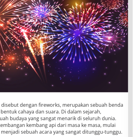
a disebut dengan fireworks, merupakan sebuah benda
bentuk cahaya dan suara. Di dalam sejarah,
uah budaya yang sangat menarik di seluruh dunia.
rkembangan kembang api dari masa ke masa, mulai
 menjadi sebuah acara yang sangat ditunggu-tunggu.