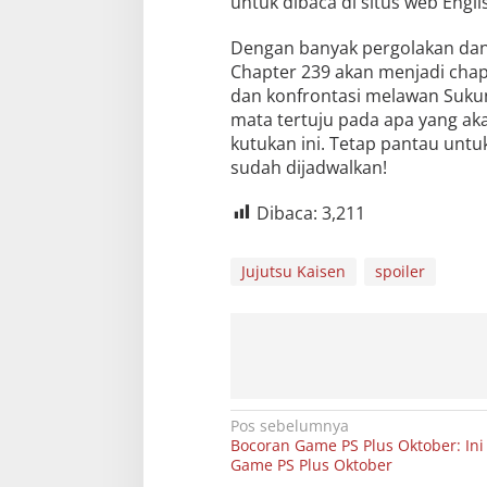
untuk dibaca di situs web Engli
Dengan banyak pergolakan dan 
Chapter 239 akan menjadi chapt
dan konfrontasi melawan Suku
mata tertuju pada apa yang ak
kutukan ini. Tetap pantau untu
sudah dijadwalkan!
Dibaca:
3,211
Jujutsu Kaisen
spoiler
Navigasi
Pos sebelumnya
Bocoran Game PS Plus Oktober: Ini
pos
Game PS Plus Oktober