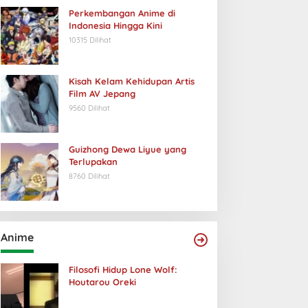
Perkembangan Anime di
Indonesia Hingga Kini
10315 Dilihat
Kisah Kelam Kehidupan Artis
Film AV Jepang
9560 Dilihat
Guizhong Dewa Liyue yang
Terlupakan
8760 Dilihat
Anime
Filosofi Hidup Lone Wolf:
Houtarou Oreki