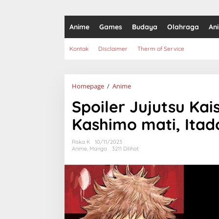
Anime
Games
Budaya
Olahraga
An
Kontak
Disclaimer
Therm of Service
Spoiler
Homepage
/
Anime
Jujutsu
Spoiler Jujutsu Kai
Kaisen
Chapter
Kashimo mati, Itado
239:
Hajime
Kashimo
Riska K
10/11/2023
mati,
Anime
,
Manga
3211 Dilihat
Itadori
beraksi