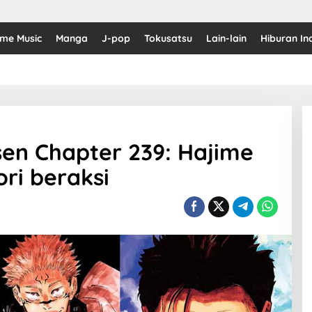
ime Music
Manga
J-pop
Tokusatsu
Lain-lain
Hiburan In
sen Chapter 239: Hajime
ri beraksi