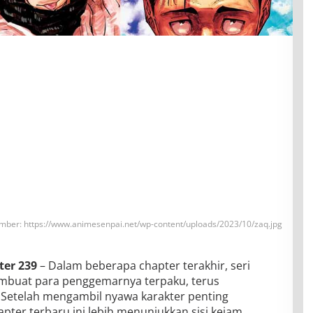
mber: https://www.animesenpai.net/wp-content/uploads/2023/10/zaq.jpg
ter 239
– Dalam beberapa chapter terakhir, seri
mbuat para penggemarnya terpaku, terus
 Setelah mengambil nyawa karakter penting
apter terbaru ini lebih menunjukkan sisi kejam