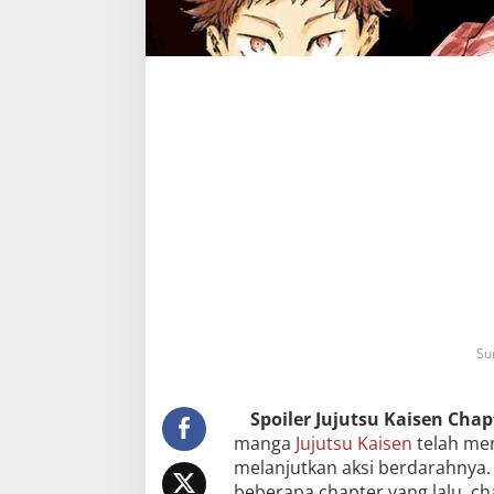
Su
Spoiler Jujutsu Kaisen Chap
manga
Jujutsu Kaisen
telah me
melanjutkan aksi berdarahnya.
beberapa chapter yang lalu, ch