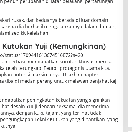
n penuh perubahan di latar belakang: pertarungan
.
akari rusak, dan keduanya berada di luar domain
a karena dia berhasil mengalahkannya dalam domain,
mi sedikit kelelahan.
Kutukan Yuji (Kemungkinan)
itjo/status/1709441613674516872?s=20
 telah berhasil mendapatkan sorotan khusus mereka,
elah terungkap. Tetapi, protagonis utama kita,
apkan potensi maksimalnya. Di akhir chapter
a tiba di medan perang untuk melawan penjahat keji,
mendapatkan peningkatan kekuatan yang signifikan
 melihat desain Yuuji dengan seksama, dia menerima
annya, dengan kuku tajam, yang terlihat tidak
 pengungkapan Teknik Kutukan yang dinantikan, yang
ikutnya.