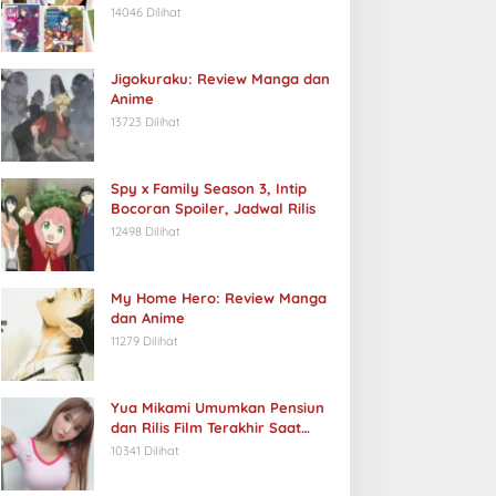
14046 Dilihat
Jigokuraku: Review Manga dan
Anime
13723 Dilihat
Spy x Family Season 3, Intip
Bocoran Spoiler, Jadwal Rilis
12498 Dilihat
My Home Hero: Review Manga
dan Anime
11279 Dilihat
Yua Mikami Umumkan Pensiun
dan Rilis Film Terakhir Saat
Ulang Tahun
10341 Dilihat