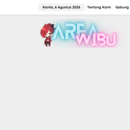
Lewati
ke
Kamis, 6 Agustus 2026
Tentang Kami
Gabung J
konten
tutup