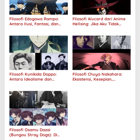
Filosofi Edogawa Rampo:
Filosofi Alucard dari Anime
Antara Ilusi, Fantasi, dan
Hellsing: Jika Aku Tidak
Realitas
Diterima oleh Dunia, Akan
Kuhancurkan Semuanya
Filosofi Kunikida Doppo:
Filosofi Chuya Nakahara:
Antara Idealisme dan
Eksistensi, Kesepian,
Romantisme
Melankolis, dan Kerinduan
Filosofi Osamu Dazai
(Bungou Stray Dogs): Di
Balik Senyumnya, Jurang