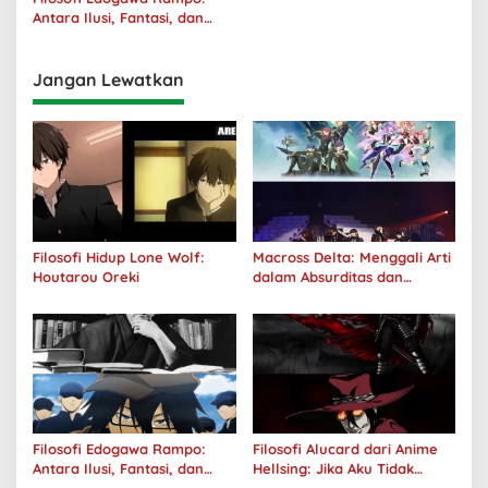
Antara Ilusi, Fantasi, dan
Realitas
Jangan Lewatkan
Filosofi Hidup Lone Wolf:
Macross Delta: Menggali Arti
Houtarou Oreki
dalam Absurditas dan
Tanggung Jawab
Filosofi Edogawa Rampo:
Filosofi Alucard dari Anime
Antara Ilusi, Fantasi, dan
Hellsing: Jika Aku Tidak