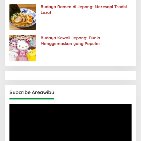
Budaya Ramen di Jepang: Meresapi Tradisi
Lezat
Budaya Kawaii Jepang: Dunia
Menggemaskan yang Populer
Subcribe Areawibu
Pemutar
Video