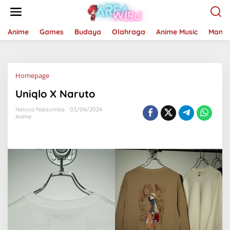
Lewati
ke
konten
Anime
Games
Budaya
Olahraga
Anime Music
Mang
Lampiran
Homepage
Uniqlo X Naruto
Nelova Nidaunnisa
03/04/2024
Anime