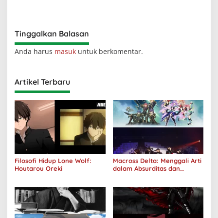
Realitas
Diterima oleh Dunia, Akan
Kuhancurkan Semuanya
Tinggalkan Balasan
Anda harus
masuk
untuk berkomentar.
Artikel Terbaru
Filosofi Hidup Lone Wolf:
Macross Delta: Menggali Arti
Houtarou Oreki
dalam Absurditas dan
Tanggung Jawab