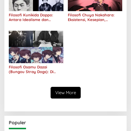
Filosofi Kunikida Doppo:
Filosofi Chuya Nakahara:
Antara Idealisme dan
Eksistensi, Kesepian,
Romantisme
Melankolis, dan Kerinduan
Filosofi Osamu Dazai
(Bungou Stray Dogs): Di
Balik Senyumnya, Jurang
Keabsurdan Menganga
View More
Populer