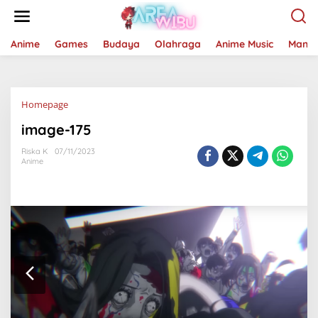
Lewati
ke
konten
Anime
Games
Budaya
Olahraga
Anime Music
Mang
Lampiran
Homepage
image-175
Riska K
07/11/2023
Anime