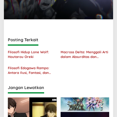
Posting Terkait
Filosofi Hidup Lone Wolf:
Macross Delta: Menggali Arti
Houtarou Oreki
dalam Absurditas dan
Tanggung Jawab
Filosofi Edogawa Rampo:
Antara Ilusi, Fantasi, dan
Realitas
Jangan Lewatkan