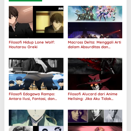
Filosofi Hidup Lone Wolf:
Macross Delta: Menggali Arti
Houtarou Oreki
dalam Absurditas dan
Tanggung Jawab
Filosofi Edogawa Rampo:
Filosofi Alucard dari Anime
Antara Ilusi, Fantasi, dan
Hellsing: Jika Aku Tidak
Realitas
Diterima oleh Dunia, Akan
Kuhancurkan Semuanya