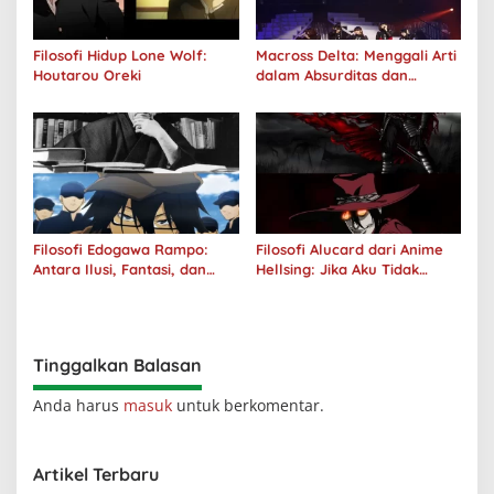
Filosofi Hidup Lone Wolf:
Macross Delta: Menggali Arti
Houtarou Oreki
dalam Absurditas dan
Tanggung Jawab
Filosofi Edogawa Rampo:
Filosofi Alucard dari Anime
Antara Ilusi, Fantasi, dan
Hellsing: Jika Aku Tidak
Realitas
Diterima oleh Dunia, Akan
Kuhancurkan Semuanya
Tinggalkan Balasan
Anda harus
masuk
untuk berkomentar.
Artikel Terbaru