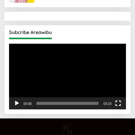
Subcribe Areawibu
Pemutar
Video
00:00
03:23