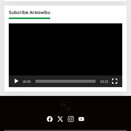
Subcribe Areawibu
Pemutar
Video
00:00
03:23