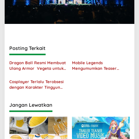
Posting Terkait
Dragon Ball Resmi Membuat
Mobile Legends
Ulang Armor Vegeta untuk
Mengumumkan Teaser
Hari Saiyan 2024
Trailer Beyond the Clouds
dengan Skin Baru
Cosplayer Terlalu Terobsesi
dengan Karakter Tingyun
dan Mengalami Cedera
Serius
Jangan Lewatkan