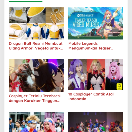
Dragon Ball Resmi Membuat
Mobile Legends
Ulang Armor Vegeta untuk
Mengumumkan Teaser
Hari Saiyan 2024
Trailer Beyond the Clouds
dengan Skin Baru
10 Cosplayer Cantik Asal
Cosplayer Terlalu Terobsesi
Indonesia
dengan Karakter Tingyun
dan Mengalami Cedera
Serius