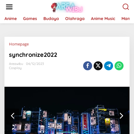
Lewati
ke
konten
Anime
Games
Budaya
Olahraga
Anime Music
Mang
Lampiran
Homepage
synchronize2022
Areawibu
04/12/2023
Cosplay