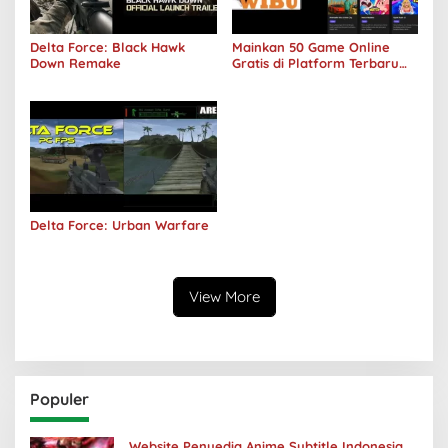
Delta Force: Black Hawk
Mainkan 50 Game Online
Down Remake
Gratis di Platform Terbaru
Areawibu
Delta Force: Urban Warfare
View More
Populer
Website Penyedia Anime Subtitle Indonesia