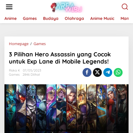
Lewati
ke
konten
Anime
Games
Budaya
Olahraga
Anime Music
Mang
3
Homepage
/
Games
Pilihan
3 Pilihan Hero Assassin yang Cocok
Hero
Assassin
untuk Exp Lane di Mobile Legends!
yang
Cocok
Riska K
07/05/2023
Games
2846 Dilihat
untuk
Exp
Lane
di
Mobile
Legends!