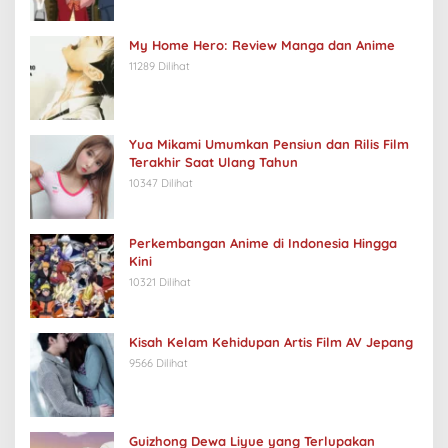
My Home Hero: Review Manga dan Anime
11289 Dilihat
Yua Mikami Umumkan Pensiun dan Rilis Film
Terakhir Saat Ulang Tahun
10347 Dilihat
Perkembangan Anime di Indonesia Hingga
Kini
10321 Dilihat
Kisah Kelam Kehidupan Artis Film AV Jepang
9566 Dilihat
Guizhong Dewa Liyue yang Terlupakan