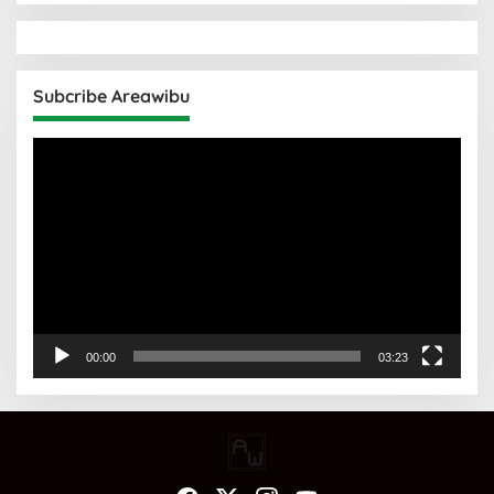
Subcribe Areawibu
Pemutar
Video
00:00
03:23