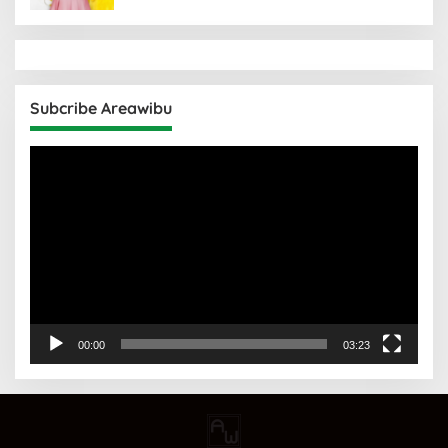
Subcribe Areawibu
Pemutar
Video
00:00
03:23