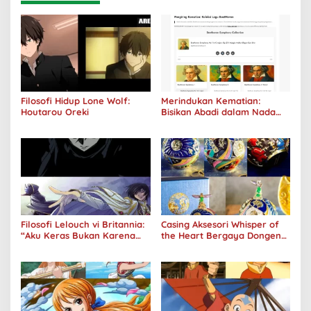
Filosofi Hidup Lone Wolf:
Merindukan Kematian:
Houtarou Oreki
Bisikan Abadi dalam Nada
Kegelapan
Filosofi Lelouch vi Britannia:
Casing Aksesori Whisper of
“Aku Keras Bukan Karena
the Heart Bergaya Dongeng
Aku Jahat, Aku Hanya Ragu”
Studio Ghibli Dirilis Ulang