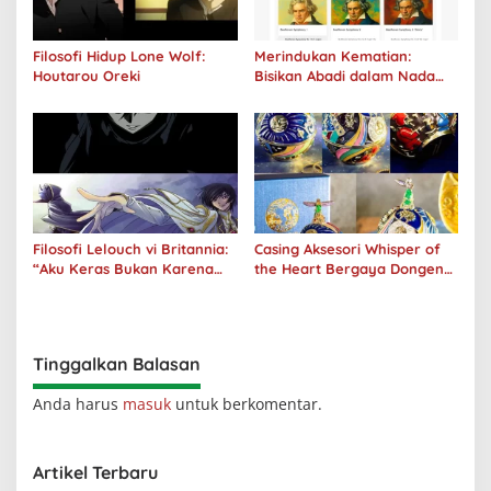
Filosofi Hidup Lone Wolf:
Merindukan Kematian:
Houtarou Oreki
Bisikan Abadi dalam Nada
Kegelapan
Filosofi Lelouch vi Britannia:
Casing Aksesori Whisper of
“Aku Keras Bukan Karena
the Heart Bergaya Dongeng
Aku Jahat, Aku Hanya Ragu”
Studio Ghibli Dirilis Ulang
Tinggalkan Balasan
Anda harus
masuk
untuk berkomentar.
Artikel Terbaru