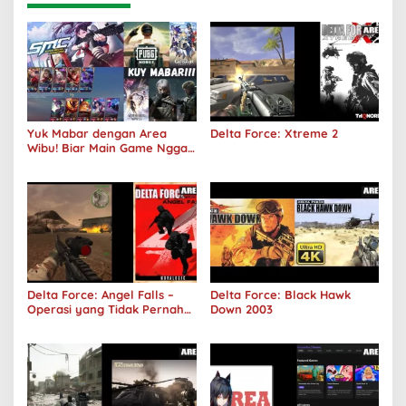
Yuk Mabar dengan Area
Delta Force: Xtreme 2
Wibu! Biar Main Game Nggak
Sepi Lagi!
Delta Force: Angel Falls –
Delta Force: Black Hawk
Operasi yang Tidak Pernah
Down 2003
Terjadi