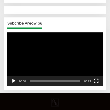
Subcribe Areawibu
Pemutar
Video
00:00
03:23