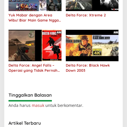
Yuk Mabar dengan Area
Delta Force: Xtreme 2
Wibu! Biar Main Game Nggak
Sepi Lagi!
Delta Force: Angel Falls –
Delta Force: Black Hawk
Operasi yang Tidak Pernah
Down 2003
Terjadi
Tinggalkan Balasan
Anda harus
masuk
untuk berkomentar.
Artikel Terbaru