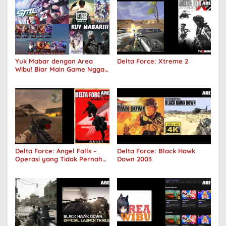
Yuk Mabar dengan Area
Delta Force: Xtreme 2
Wibu! Biar Main Game Nggak
Sepi Lagi!
Delta Force: Angel Falls –
Delta Force: Black Hawk
Operasi yang Tidak Pernah
Down 2003
Terjadi