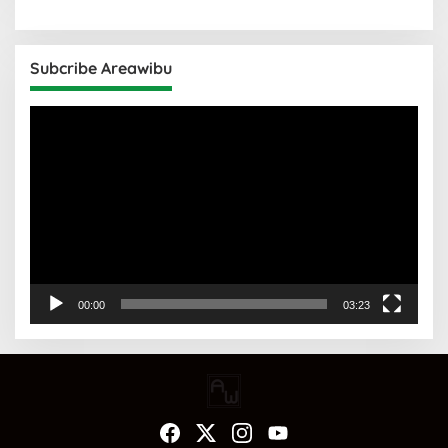
Subcribe Areawibu
Pemutar
Video
00:00
03:23