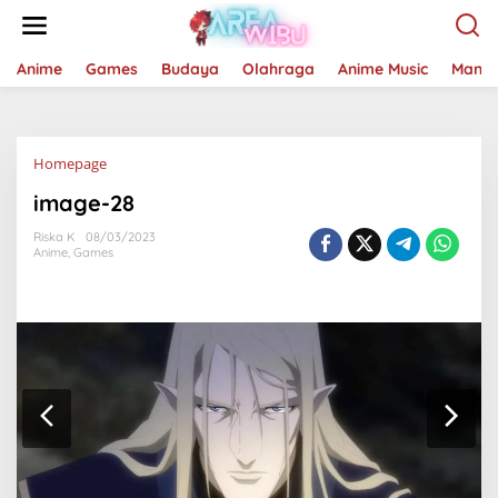
Lewati
ke
konten
Anime
Games
Budaya
Olahraga
Anime Music
Mang
Lampiran
Homepage
image-28
Riska K
08/03/2023
Anime
,
Games