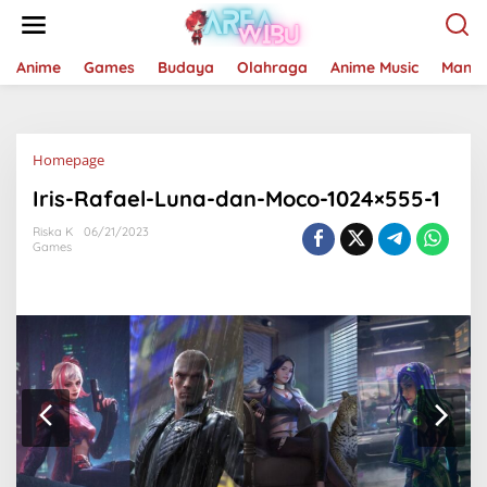
Lewati
ke
konten
Anime
Games
Budaya
Olahraga
Anime Music
Mang
Lampiran
Homepage
Iris-Rafael-Luna-dan-Moco-1024×555-1
Riska K
06/21/2023
Games