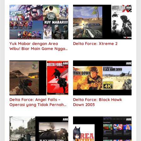
Yuk Mabar dengan Area
Delta Force: Xtreme 2
Wibu! Biar Main Game Nggak
Sepi Lagi!
Delta Force: Angel Falls –
Delta Force: Black Hawk
Operasi yang Tidak Pernah
Down 2003
Terjadi