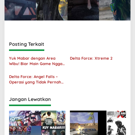
Posting Terkait
Yuk Mabar dengan Area
Delta Force: Xtreme 2
Wibu! Biar Main Game Nggak
Sepi Lagi!
Delta Force: Angel Falls –
Operasi yang Tidak Pernah
Terjadi
Jangan Lewatkan