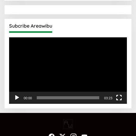
Subcribe Areawibu
Pemutar
Video
00:00
03:23