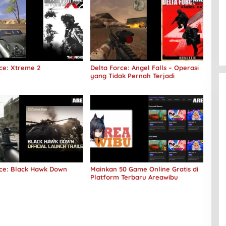
ce: Xtreme 2
Delta Force: Angel Falls – Operasi
yang Tidak Pernah Terjadi
rce: Black Hawk Down
Mainkan 50 Game Online Gratis di
Platform Terbaru Areawibu