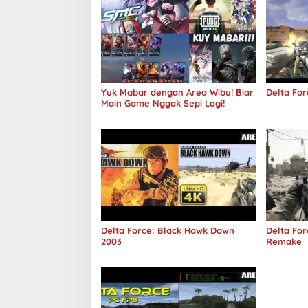
Yuk Mabar dengan Area Wibu! Biar
Delta For
Main Game Nggak Sepi Lagi!
Delta Force: Black Hawk Down
Delta Fo
2003
Remake