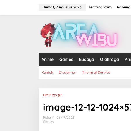
Lewati
ke
Jumat, 7 Agustus 2026
Tentang Kami
Gabung 
konten
tutup
Anime
Games
Budaya
Olahraga
An
Kontak
Disclaimer
Therm of Service
Lampiran
Homepage
image-12-12-1024×5
Riska K
06/17/2023
Games