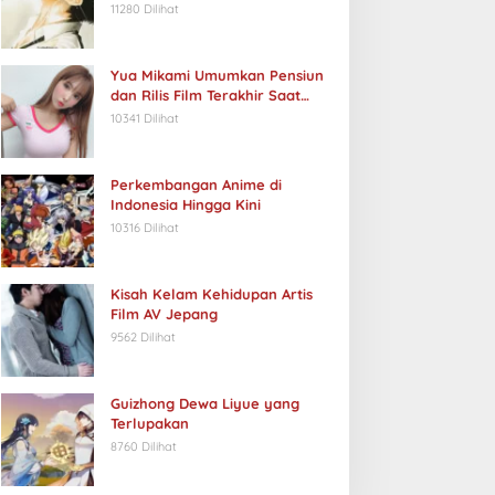
11280 Dilihat
Yua Mikami Umumkan Pensiun
dan Rilis Film Terakhir Saat
Ulang Tahun
10341 Dilihat
Perkembangan Anime di
Indonesia Hingga Kini
10316 Dilihat
Kisah Kelam Kehidupan Artis
Film AV Jepang
9562 Dilihat
Guizhong Dewa Liyue yang
Terlupakan
8760 Dilihat