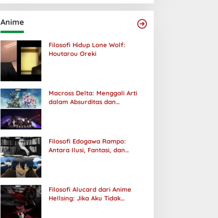
Anime
Filosofi Hidup Lone Wolf:
Houtarou Oreki
Macross Delta: Menggali Arti
dalam Absurditas dan
Tanggung Jawab
Filosofi Edogawa Rampo:
Antara Ilusi, Fantasi, dan
Realitas
Filosofi Alucard dari Anime
Hellsing: Jika Aku Tidak
Diterima oleh Dunia, Akan
Kuhancurkan Semuanya