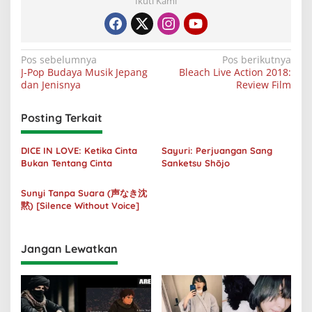
Ikuti Kami
Navigasi
Pos sebelumnya
Pos berikutnya
J-Pop Budaya Musik Jepang
Bleach Live Action 2018:
pos
dan Jenisnya
Review Film
Posting Terkait
DICE IN LOVE: Ketika Cinta
Sayuri: Perjuangan Sang
Bukan Tentang Cinta
Sanketsu Shōjo
Sunyi Tanpa Suara (声なき沈
黙) [Silence Without Voice]
Jangan Lewatkan