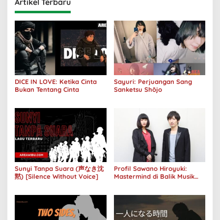
Artikel Terbaru
DICE IN LOVE: Ketika Cinta
Sayuri: Perjuangan Sang
Bukan Tentang Cinta
Sanketsu Shōjo
Sunyi Tanpa Suara (声なき沈
Profil Sawano Hiroyuki:
黙) [Silence Without Voice]
Mastermind di Balik Musik
Anime yang Bikin Merinding!