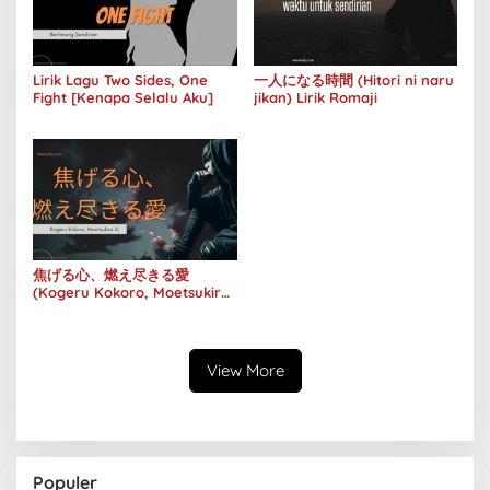
Lirik Lagu Two Sides, One
一人になる時間 (Hitori ni naru
Fight [Kenapa Selalu Aku]
jikan) Lirik Romaji
焦げる心、燃え尽きる愛
(Kogeru Kokoro, Moetsukiru
Ai) Lirik Lagu
View More
Populer