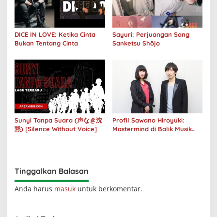
DICE IN LOVE: Ketika Cinta
Sayuri: Perjuangan Sang
Bukan Tentang Cinta
Sanketsu Shōjo
Sunyi Tanpa Suara (声なき沈
Profil Sawano Hiroyuki:
黙) [Silence Without Voice]
Mastermind di Balik Musik
Anime yang Bikin Merinding!
Tinggalkan Balasan
Anda harus
masuk
untuk berkomentar.