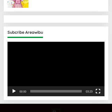
Subcribe Areawibu
Pemutar
Video
00:00
03:23