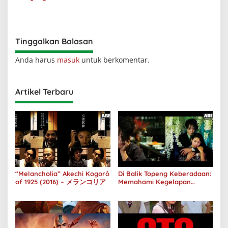
di Avatar Live Action
Teaser Sekuel Live Action
Tinggalkan Balasan
Anda harus
masuk
untuk berkomentar.
Artikel Terbaru
“Melancholia” Akechi Kogorô
Di Balik Topeng Keberadaan:
of 1925 (2016) – メランコリア
Memahami Kegelapan
Manusia melalui No Longer
Human