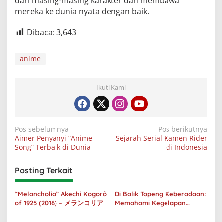
dari masing-masing karakter dan membawa
mereka ke dunia nyata dengan baik.
Dibaca:
3,643
anime
Ikuti Kami
Navigasi
Pos sebelumnya
Pos berikutnya
Aimer Penyanyi “Anime
Sejarah Serial Kamen Rider
pos
Song” Terbaik di Dunia
di Indonesia
Posting Terkait
“Melancholia” Akechi Kogorô
Di Balik Topeng Keberadaan:
of 1925 (2016) – メランコリア
Memahami Kegelapan
Manusia melalui No Longer
Human