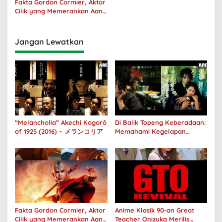
Fakta Gordon Cormier, Aktor
Cilik yang Memerankan Aang
di Avatar Live Action
Jangan Lewatkan
“Melancholia” Akechi Kogorô
Di Balik Topeng Keberadaan:
of 1925 (2016) – メランコリア
Memahami Kegelapan
Manusia melalui No Longer
Human
Fakta Gordon Cormier, Aktor
Anime Klasik 90-an Great
Cilik yang Memerankan Aang
Teacher Onizuka Merilis