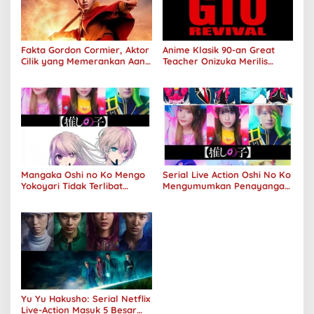
Fakta Gordon Cormier, Aktor
Anime Klasik 90-an Great
Cilik yang Memerankan Aang
Teacher Onizuka Merilis
di Avatar Live Action
Teaser Sekuel Live Action
Mangaka Oshi no Ko Mengo
Serial Live Action Oshi No Ko
Yokoyari Tidak Terlibat
Mengumumkan Penayangan
dalam Live Action Amazon
Perdana Pada Musim Dingin
2024
Yu Yu Hakusho: Serial Netflix
Live-Action Masuk 5 Besar