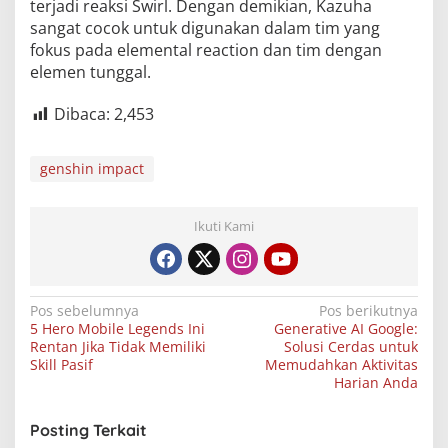
terjadi reaksi Swirl. Dengan demikian, Kazuha
sangat cocok untuk digunakan dalam tim yang
fokus pada elemental reaction dan tim dengan
elemen tunggal.
Dibaca:
2,453
genshin impact
Ikuti Kami
Navigasi
Pos sebelumnya
Pos berikutnya
5 Hero Mobile Legends Ini
Generative AI Google:
pos
Rentan Jika Tidak Memiliki
Solusi Cerdas untuk
Skill Pasif
Memudahkan Aktivitas
Harian Anda
Posting Terkait