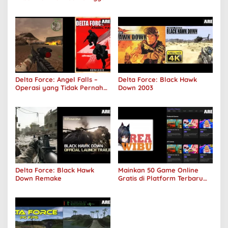
Sepi Lagi!
Delta Force: Angel Falls –
Delta Force: Black Hawk
Operasi yang Tidak Pernah
Down 2003
Terjadi
Delta Force: Black Hawk
Mainkan 50 Game Online
Down Remake
Gratis di Platform Terbaru
Areawibu