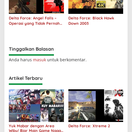
Delta Force: Angel Falls –
Delta Force: Black Hawk
Operasi yang Tidak Pernah
Down 2003
Terjadi
Tinggalkan Balasan
Anda harus
masuk
untuk berkomentar.
Artikel Terbaru
Yuk Mabar dengan Area
Delta Force: Xtreme 2
Wibu! Biar Main Game Nggak