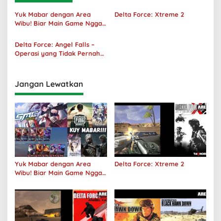
Yuk Mabar dengan Area
Delta Force: Xtreme 2
Wibu! Biar Main Game Nggak
Sepi Lagi!
Delta Force: Angel Falls –
Operasi yang Tidak Pernah
Terjadi
Jangan Lewatkan
Yuk Mabar dengan Area
Delta Force: Xtreme 2
Wibu! Biar Main Game Nggak
Sepi Lagi!