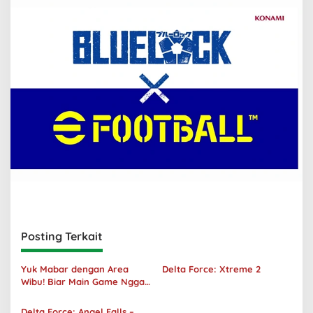
Posting Terkait
Yuk Mabar dengan Area
Delta Force: Xtreme 2
Wibu! Biar Main Game Nggak
Sepi Lagi!
Delta Force: Angel Falls –