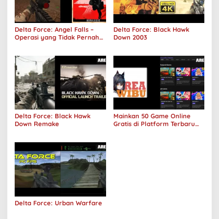
Delta Force: Angel Falls –
Delta Force: Black Hawk
Operasi yang Tidak Pernah
Down 2003
Terjadi
Delta Force: Black Hawk
Mainkan 50 Game Online
Down Remake
Gratis di Platform Terbaru
Areawibu
Delta Force: Urban Warfare