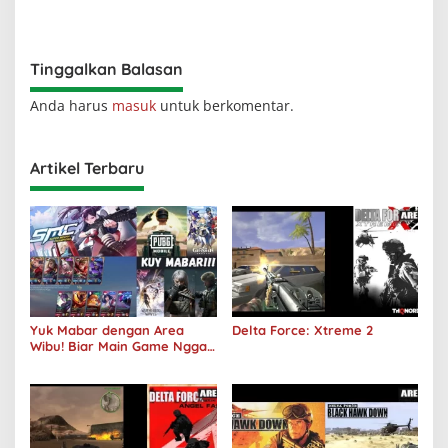
Terjadi
Tinggalkan Balasan
Anda harus
masuk
untuk berkomentar.
Artikel Terbaru
Yuk Mabar dengan Area
Delta Force: Xtreme 2
Wibu! Biar Main Game Nggak
Sepi Lagi!