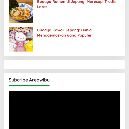
Budaya Ramen di Jepang: Meresapi Tradisi
Lezat
Budaya Kawaii Jepang: Dunia
Menggemaskan yang Populer
Subcribe Areawibu
Pemutar
Video