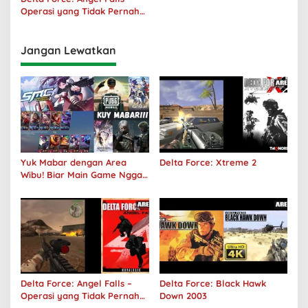
Operasi yang Tidak Pernah
Terjadi
Jangan Lewatkan
Yuk Mabar dengan Area
Delta Force: Xtreme 2
Wibu! Biar Main Game Nggak
Sepi Lagi!
Delta Force: Angel Falls –
Delta Force: Black Hawk
Operasi yang Tidak Pernah
Down 2003