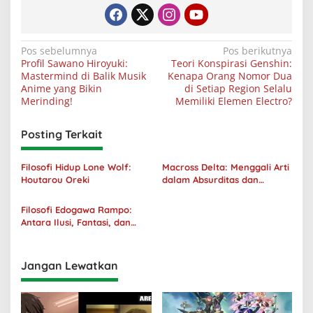
Navigasi
Pos sebelumnya
Pos berikutnya
Profil Sawano Hiroyuki:
Teori Konspirasi Genshin:
pos
Mastermind di Balik Musik
Kenapa Orang Nomor Dua
Anime yang Bikin
di Setiap Region Selalu
Merinding!
Memiliki Elemen Electro?
Posting Terkait
Filosofi Hidup Lone Wolf:
Macross Delta: Menggali Arti
Houtarou Oreki
dalam Absurditas dan
Tanggung Jawab
Filosofi Edogawa Rampo:
Antara Ilusi, Fantasi, dan
Realitas
Jangan Lewatkan