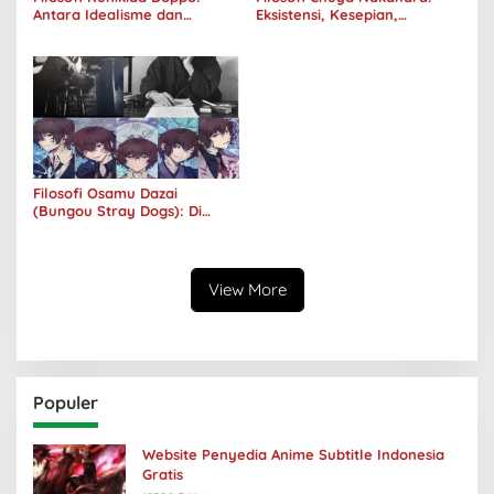
Antara Idealisme dan
Eksistensi, Kesepian,
Romantisme
Melankolis, dan Kerinduan
Filosofi Osamu Dazai
(Bungou Stray Dogs): Di
Balik Senyumnya, Jurang
Keabsurdan Menganga
View More
Populer
Website Penyedia Anime Subtitle Indonesia
Gratis