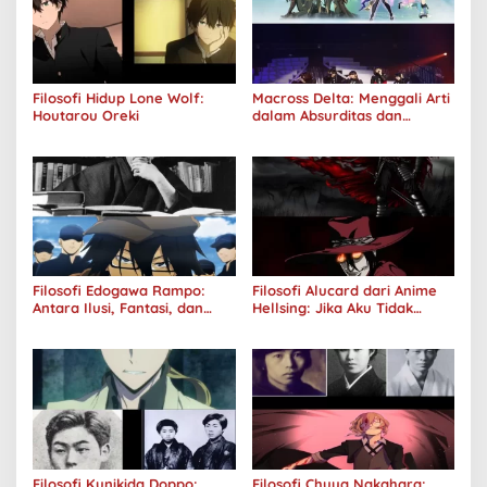
Filosofi Hidup Lone Wolf:
Macross Delta: Menggali Arti
Houtarou Oreki
dalam Absurditas dan
Tanggung Jawab
Filosofi Edogawa Rampo:
Filosofi Alucard dari Anime
Antara Ilusi, Fantasi, dan
Hellsing: Jika Aku Tidak
Realitas
Diterima oleh Dunia, Akan
Kuhancurkan Semuanya
Filosofi Kunikida Doppo:
Filosofi Chuya Nakahara: