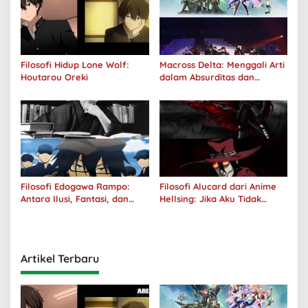
Filosofi Hidup Lone Wolf:
Macross Delta: Menggali Arti
Houtarou Oreki
dalam Absurditas dan
Tanggung Jawab
Filosofi Edogawa Rampo:
Filosofi Alucard dari Anime
Antara Ilusi, Fantasi, dan
Hellsing: Jika Aku Tidak
Realitas
Diterima oleh Dunia, Akan
Kuhancurkan Semuanya
Artikel Terbaru