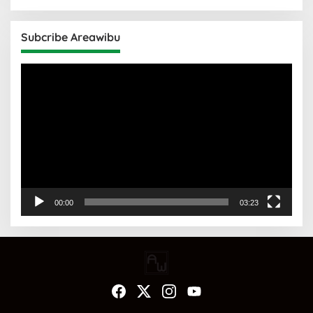
Subcribe Areawibu
Pemutar
Video
00:00
03:23