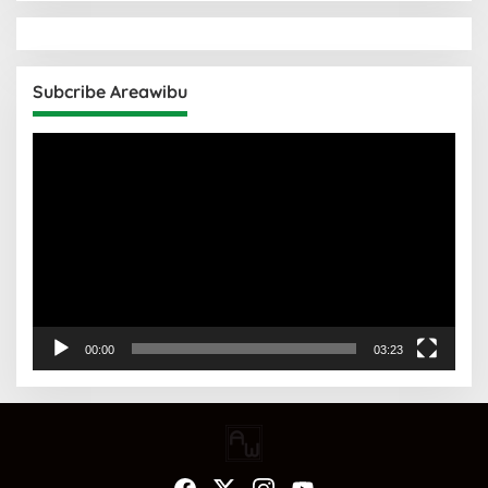
Subcribe Areawibu
Pemutar
Video
00:00
03:23