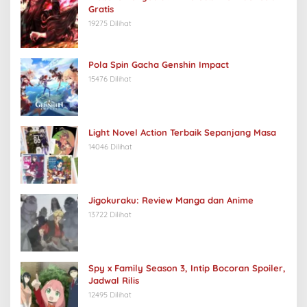
Gratis
19275 Dilihat
Pola Spin Gacha Genshin Impact
15476 Dilihat
Light Novel Action Terbaik Sepanjang Masa
14046 Dilihat
Jigokuraku: Review Manga dan Anime
13722 Dilihat
Spy x Family Season 3, Intip Bocoran Spoiler,
Jadwal Rilis
12495 Dilihat