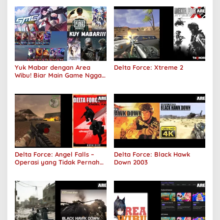
Yuk Mabar dengan Area
Delta Force: Xtreme 2
Wibu! Biar Main Game Nggak
Sepi Lagi!
Delta Force: Angel Falls –
Delta Force: Black Hawk
Operasi yang Tidak Pernah
Down 2003
Terjadi