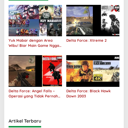
Yuk Mabar dengan Area
Delta Force: Xtreme 2
Wibu! Biar Main Game Nggak
Sepi Lagi!
Delta Force: Angel Falls –
Delta Force: Black Hawk
Operasi yang Tidak Pernah
Down 2003
Terjadi
Artikel Terbaru