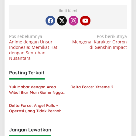
Ikuti Kami
Navigasi
Pos sebelumnya
Pos berikutnya
Anime dengan Unsur
Mengenal Karakter Ororon
pos
Indonesia: Memikat Hati
di Genshin Impact
dengan Sentuhan
Nusantara
Posting Terkait
Yuk Mabar dengan Area
Delta Force: Xtreme 2
Wibu! Biar Main Game Nggak
Sepi Lagi!
Delta Force: Angel Falls –
Operasi yang Tidak Pernah
Terjadi
Jangan Lewatkan