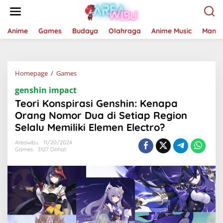
Lewati
ke
konten
Anime
Games
Budaya
Olahraga
Anime Music
Mang
Teori
Homepage
/
Games
Konspirasi
genshin impact
Genshin:
Kenapa
Teori Konspirasi Genshin: Kenapa
Orang
Orang Nomor Dua di Setiap Region
Nomor
Selalu Memiliki Elemen Electro?
Dua
di
Areawibu
11/20/2024
Setiap
Games
3127 Dilihat
Region
Selalu
Memiliki
Elemen
Electro?